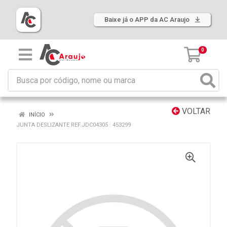
Baixe já o APP da AC Araujo
0
VOLTAR
INÍCIO
JUNTA DESLIZANTE REF.JDC04305 : 453299