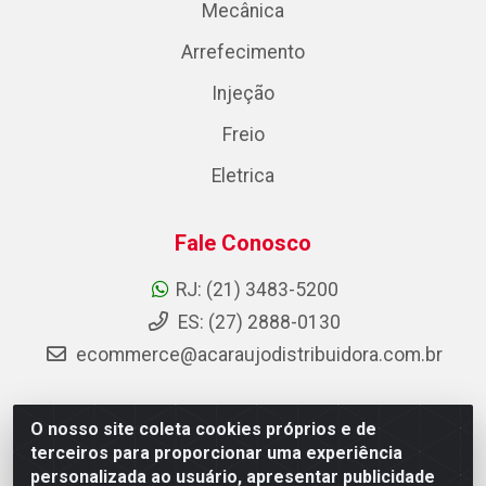
Mecânica
Arrefecimento
Injeção
Freio
Eletrica
Fale Conosco
RJ: (21) 3483-5200
ES: (27) 2888-0130
ecommerce@acaraujodistribuidora.com.br
O nosso site coleta cookies próprios e de
AC Araujo Distribuidora - Rua Carneiro de Campos, 42 -
terceiros para proporcionar uma experiência
São Cristóvão, Rio de Janeiro/RJ - CEP 20.920-410 -
personalizada ao usuário, apresentar publicidade