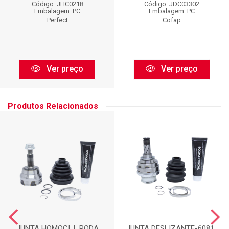
Código: JHC0218
Código: JDC03302
Embalagem: PC
Embalagem: PC
Perfect
Cofap
Ver preço
Ver preço
Produtos Relacionados
JUNTA HOMOCI. L.RODA
JUNTA DESLIZANTE-6081 :