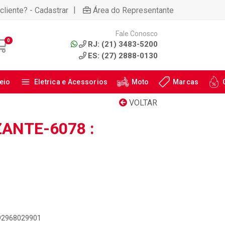
|
cliente? - Cadastrar
Área do Representante
Fale Conosco
0
RJ: (21) 3483-5200
ES: (27) 2888-0130
eio
Eletrica e Acessorios
Moto
Marcas
VOLTAR
ANTE-6078 :
892968029901