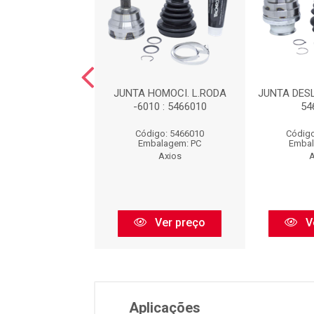
OMOCI. L. RODA-
JUNTA HOMOCI. L.RODA
JUNTA DESL
4 : 5466024
-6010 : 5466010
54
igo: 5466024
Código: 5466010
Código
balagem: PC
Embalagem: PC
Embal
Axios
Axios
A
Ver preço
Ver preço
V
Aplicações