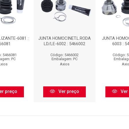
IZANTE-6081 :
JUNTA HOMOCINET.L.RODA
JUNTA HOMOCI
66081
LD/LE-6002 : 5466002
6003 : 5
: 5466081
Código: 5466002
Código: 
agem: PC
Embalagem: PC
Embalag
xios
Axios
Axi
er preço
Ver preço
Ver