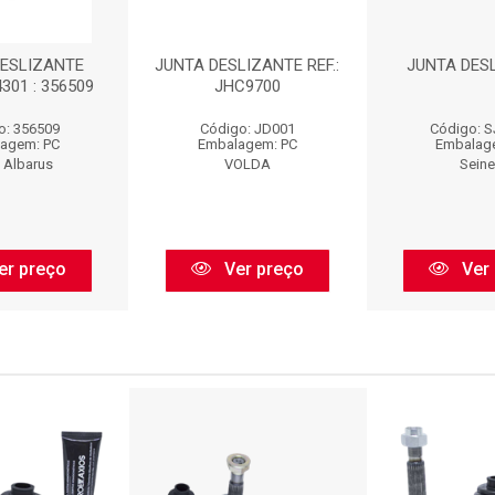
DESLIZANTE
JUNTA DESLIZANTE REF.:
JUNTA DES
301 : 356509
JHC9700
o: 356509
Código: JD001
Código: 
agem: PC
Embalagem: PC
Embalag
 Albarus
VOLDA
Sein
er preço
Ver preço
Ver 