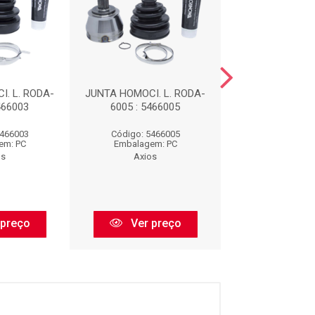
. L. RODA-
JUNTA HOMOCI. L. RODA-
JUNTA HOMOCI. 
466003
6005 : 5466005
6007 : 546
5466003
Código: 5466005
Código: 546
em: PC
Embalagem: PC
Embalagem:
os
Axios
Axios
 preço
Ver preço
Ver pr