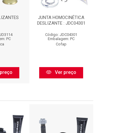
LIZANTES
JUNTA HOMOCINÉTICA
KIT JUNTA DESL
DESLIZANTE : JDC04301
JHC970
SJD3114
Código: JDC04301
Código: JHC
em: PC
Embalagem: PC
Embalagem:
eca
Cofap
Perfect
preço
Ver preço
Ver pr