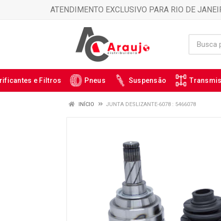
ATENDIMENTO EXCLUSIVO PARA RIO DE JANEI
rificantes e Filtros
Pneus
Suspensão
Transmi
INÍCIO
JUNTA DESLIZANTE-6078 : 5466078