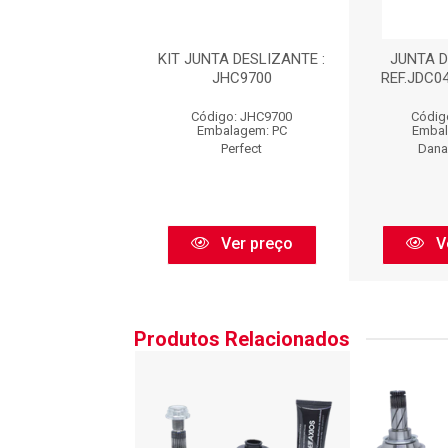
 HOMOCINÉTICA
KIT JUNTA DESLIZANTE :
JUNTA 
NTE : JDC04301
JHC9700
REF.JDC04
go: JDC04301
Código: JHC9700
Códig
balagem: PC
Embalagem: PC
Embal
Cofap
Perfect
Dana
Ver preço
Ver preço
V
Produtos Relacionados