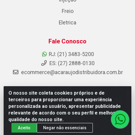
Freio
Eletrica
Fale Conosco
RJ: (21) 3483-5200
ES: (27) 2888-0130
ecommerce@acaraujodistribuidora.com.br
O nosso site coleta cookies próprios e de
AC Araujo Distribuidora - Rua Carneiro de Campos, 42 -
terceiros para proporcionar uma experiência
São Cristóvão, Rio de Janeiro/RJ - CEP 20.920-410 -
personalizada ao usuário, apresentar publicidade
CNPJ 08.744.753/0003-85
relevante de acordo com o seu perfil e melhorar a
qualidade do nosso site.
Aceito
Negar não essenciais