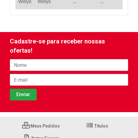
Willys
Willys
...
...
Cadastre-se para receber nossas
ofertas!
Meus Pedidos
Títulos