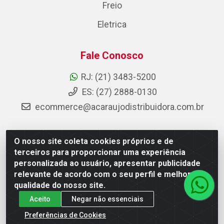
Freio
Eletrica
Fale Conosco
RJ: (21) 3483-5200
ES: (27) 2888-0130
ecommerce@acaraujodistribuidora.com.br
O nosso site coleta cookies próprios e de
AC Araujo Distribuidora - Rua Carneiro de Campos, 42 -
terceiros para proporcionar uma experiência
São Cristóvão, Rio de Janeiro/RJ - CEP 20.920-410 -
personalizada ao usuário, apresentar publicidade
CNPJ 08.744.753/0003-85
relevante de acordo com o seu perfil e melhorar a
qualidade do nosso site.
Aceito
Negar não essenciais
Preferências de Cookies