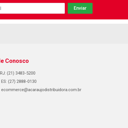
le Conosco
RJ: (21) 3483-5200
ES: (27) 2888-0130
ecommerce@acaraujodistribuidora.com.br