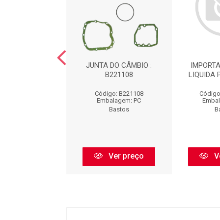
 BLOBO MOTOR
JUNTA DO CÂMBIO :
IMPORTA
L : B1440049
B221108
LIQUIDA 
igo: B1440049
Código: B221108
Código
balagem: PC
Embalagem: PC
Embal
Bastos
Bastos
B
Ver preço
Ver preço
V