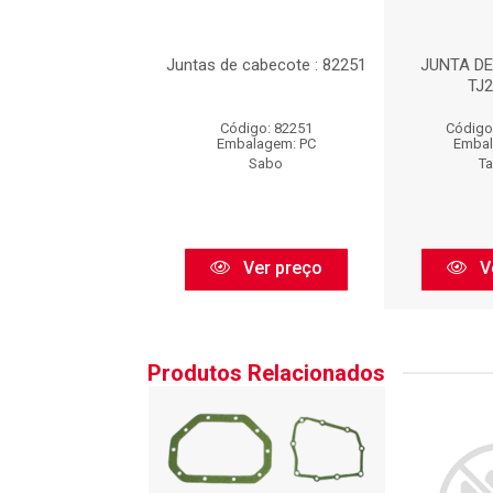
DE CABEÇOTE :
Juntas de cabecote : 82251
JUNTA DE
TJ280607
TJ
igo: TJ280607
Código: 82251
Código
balagem: PC
Embalagem: PC
Embal
Taranto
Sabo
Ta
Ver preço
Ver preço
V
Produtos Relacionados