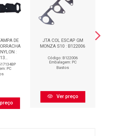
TAMPA DE
JTA COL ESCAP GM
IMPORTADO -
BORRACHA
MONZA S10 : B122006
LIQUIDA CINZ
NYLON :
3...
Código: B122006
Código: CS8
Embalagem: PC
Embalagem:
517134BP
Bastos
Bastos
em: PC
os
Ver preço
Ver pr
 preço