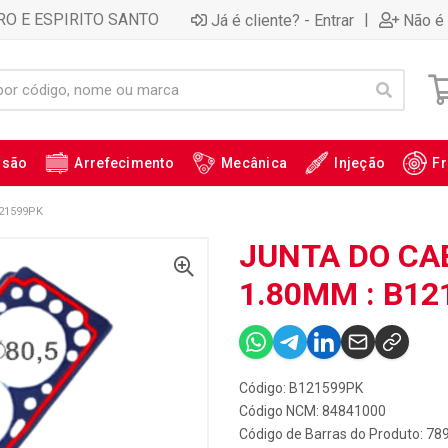
RO E ESPIRITO SANTO
|
Já é cliente? - Entrar
Não é 
ssão
Arrefecimento
Mecânica
Injeção
Fr
21599PK
JUNTA DO CA
1.80MM : B12
Código: B121599PK
Código NCM: 84841000
Código de Barras do Produto: 7