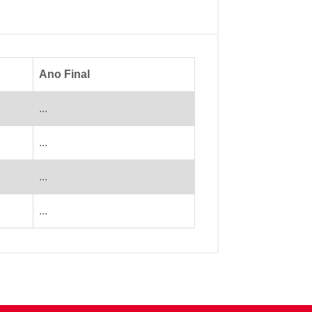
Ano Final
...
...
...
...