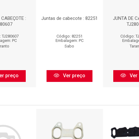
 CABEÇOTE :
Juntas de cabecote : 82251
JUNTA DE C
280607
TJ280
: TJ280607
Código: 82251
Código: T
agem: PC
Embalagem: PC
Embalag
ranto
Sabo
Tara
er preço
Ver preço
Ver 