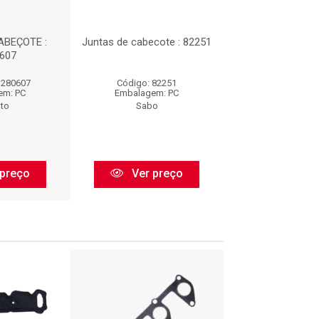
ABEÇOTE :
Juntas de cabecote : 82251
JUNTA DE CAB
607
TJ28060
J280607
Código: 82251
Código: TJ28
em: PC
Embalagem: PC
Embalagem:
nto
Sabo
Taranto
preço
Ver preço
Ver pr