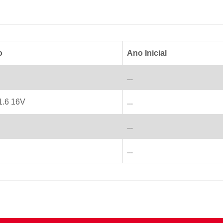
o
Ano Inicial
...
1.6 16V
...
...
...