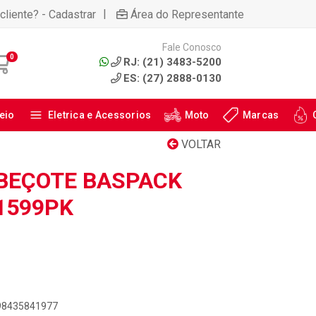
|
cliente? - Cadastrar
Área do Representante
Fale Conosco
0
RJ: (21) 3483-5200
ES: (27) 2888-0130
eio
Eletrica e Acessorios
Moto
Marcas
VOLTAR
BEÇOTE BASPACK
1599PK
898435841977