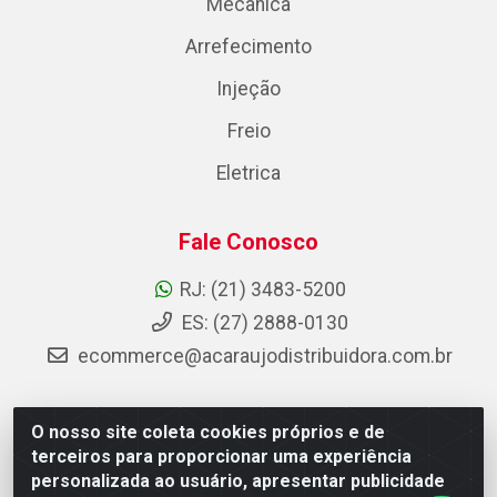
Mecânica
Arrefecimento
Injeção
Freio
Eletrica
Fale Conosco
RJ: (21) 3483-5200
ES: (27) 2888-0130
ecommerce@acaraujodistribuidora.com.br
O nosso site coleta cookies próprios e de
AC Araujo Distribuidora - Rua Carneiro de Campos, 42 -
terceiros para proporcionar uma experiência
São Cristóvão, Rio de Janeiro/RJ - CEP 20.920-410 -
personalizada ao usuário, apresentar publicidade
CNPJ 08.744.753/0003-85