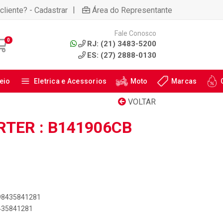
|
cliente? - Cadastrar
Área do Representante
Fale Conosco
0
RJ: (21) 3483-5200
ES: (27) 2888-0130
eio
Eletrica e Acessorios
Moto
Marcas
VOLTAR
RTER : B141906CB
898435841281
8435841281