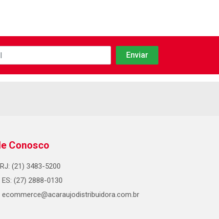
le Conosco
RJ: (21) 3483-5200
ES: (27) 2888-0130
ecommerce@acaraujodistribuidora.com.br