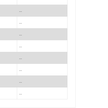
...
...
...
...
...
...
...
...