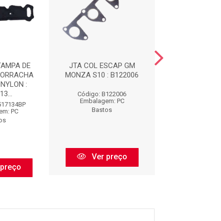
TAMPA DE
JTA COL ESCAP GM
IMPORTADO -
BORRACHA
MONZA S10 : B122006
LIQUIDA CINZ
NYLON :
3...
Código: B122006
Código: CS8
Embalagem: PC
Embalagem:
517134BP
Bastos
Bastos
em: PC
os
Ver preço
Ver pr
 preço