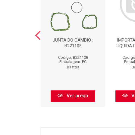
 BLOBO MOTOR
JUNTA DO CÂMBIO :
IMPORTA
L : B1440049
B221108
LIQUIDA 
igo: B1440049
Código: B221108
Código
balagem: PC
Embalagem: PC
Embal
Bastos
Bastos
B
Ver preço
Ver preço
V