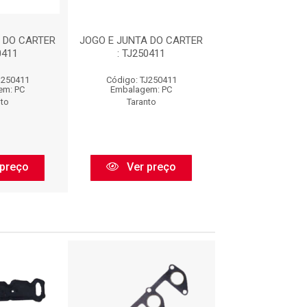
 DO CARTER
JOGO E JUNTA DO CARTER
JOGO E JUNTA D
0411
: TJ250411
: TJ2504
J250411
Código: TJ250411
Código: TJ25
em: PC
Embalagem: PC
Embalagem:
nto
Taranto
Taranto
preço
Ver preço
Ver pr