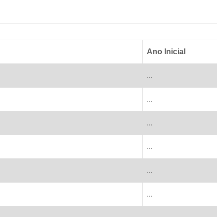
Ano Inicial
...
...
...
...
...
...