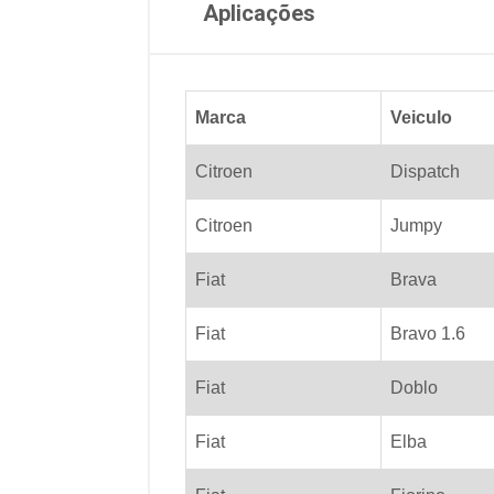
Aplicações
Marca
Veiculo
Citroen
Dispatch
Citroen
Jumpy
Fiat
Brava
Fiat
Bravo 1.6
Fiat
Doblo
Fiat
Elba