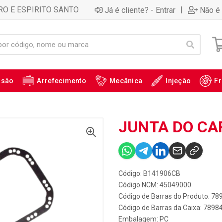
RO E ESPIRITO SANTO
|
Já é cliente? - Entrar
Não é 
ssão
Arrefecimento
Mecânica
Injeção
Fr
JUNTA DO CA
Código: B141906CB
Código NCM: 45049000
Código de Barras do Produto: 7
Código de Barras da Caixa: 789
Embalagem: PC