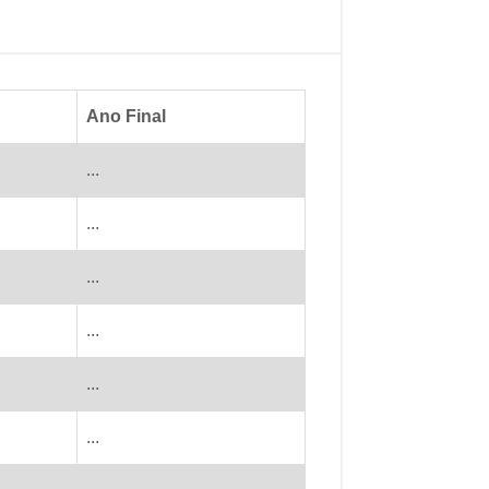
Ano Final
...
...
...
...
...
...