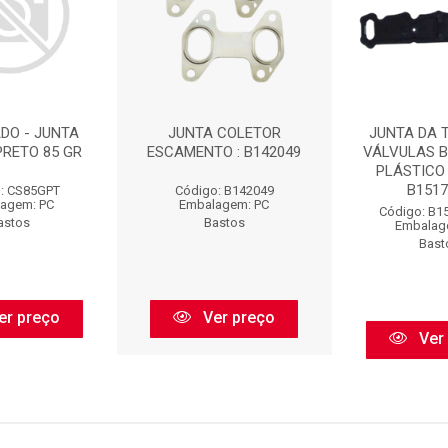
DO - JUNTA
JUNTA COLETOR
JUNTA DA 
PRETO 85 GR
ESCAMENTO : B142049
VÁLVULAS 
PLÁSTICO 
B15171
: CS85GPT
Código: B142049
agem: PC
Embalagem: PC
Código: B1
astos
Bastos
Embalag
Bast
er preço
Ver preço
Ver