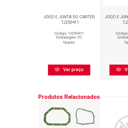
JUNTA DO CARTER
JOGO E JUNTA DO CARTER
JOGO E JU
 TJ250411
: TJ250411
: T
igo: TJ250411
Código: TJ250411
Código
balagem: PC
Embalagem: PC
Embal
Taranto
Taranto
Ta
Ver preço
Ver preço
V
Produtos Relacionados