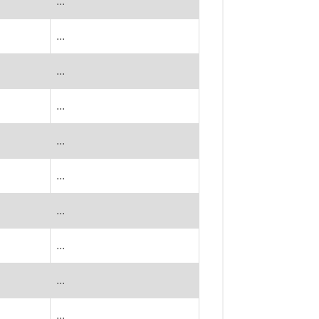
...
...
...
...
...
...
...
...
...
...