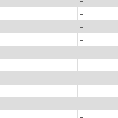
...
...
...
...
...
...
...
...
...
...