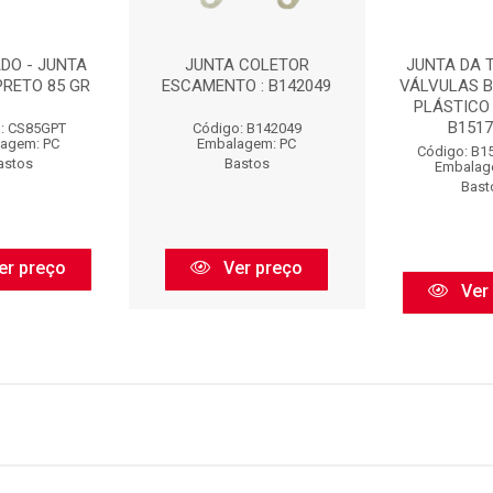
DO - JUNTA
JUNTA COLETOR
JUNTA DA 
PRETO 85 GR
ESCAMENTO : B142049
VÁLVULAS 
PLÁSTICO 
B15171
: CS85GPT
Código: B142049
agem: PC
Embalagem: PC
Código: B1
astos
Bastos
Embalag
Bast
er preço
Ver preço
Ver