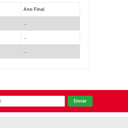
Ano Final
...
...
...