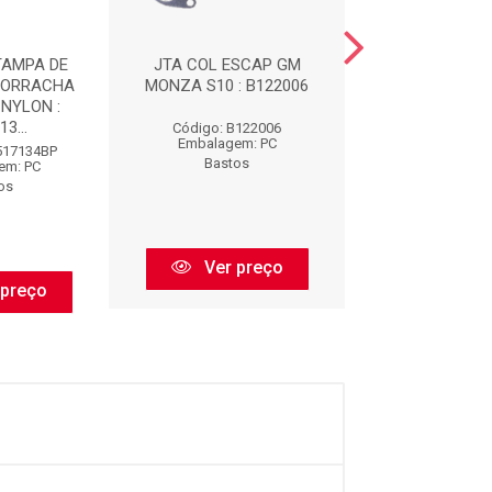
TAMPA DE
JTA COL ESCAP GM
ANEL COLETOR 
BORRACHA
MONZA S10 : B122006
: B14214
NYLON :
3...
Código: B122006
Código: B14
Embalagem: PC
Embalagem:
517134BP
Bastos
Bastos
em: PC
os
Ver preço
Ver pr
 preço