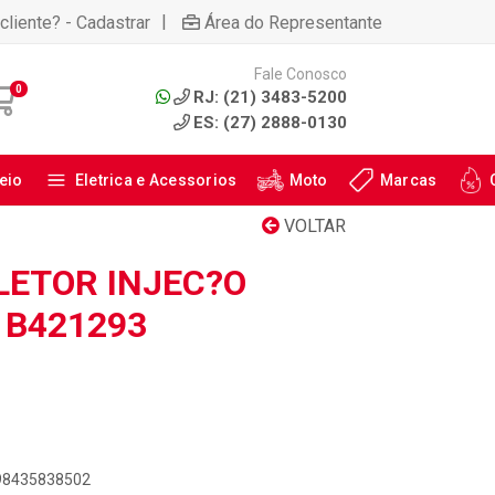
|
cliente? - Cadastrar
Área do Representante
Fale Conosco
0
RJ: (21) 3483-5200
ES: (27) 2888-0130
eio
Eletrica e Acessorios
Moto
Marcas
VOLTAR
LETOR INJEC?O
 B421293
898435838502