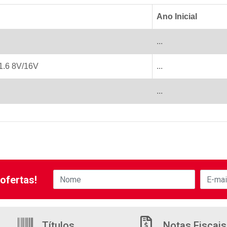
Ano Inicial
...
1.6 8V/16V
...
...
ofertas!
Títulos
Notas Fiscais