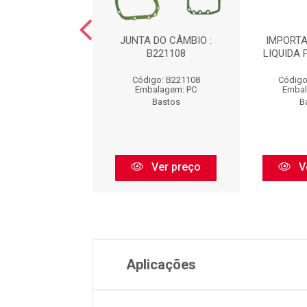
 BLOBO MOTOR
JUNTA DO CÂMBIO :
IMPORTA
L : B1440049
B221108
LIQUIDA 
igo: B1440049
Código: B221108
Código
balagem: PC
Embalagem: PC
Embal
Bastos
Bastos
B
Ver preço
Ver preço
V
Aplicações