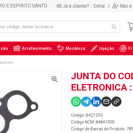
RO E ESPIRITO SANTO
|
Já é cliente? - Entrar
Não é 
ssão
Arrefecimento
Mecânica
Injeção
Fr
B421293
JUNTA DO CO
ELETRONICA :
Código: B421293
Código NCM: 84841000
Código de Barras do Produto: 7