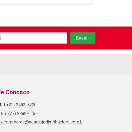
le Conosco
RJ: (21) 3483-5200
ES: (27) 2888-0130
ecommerce@acaraujodistribuidora.com.br