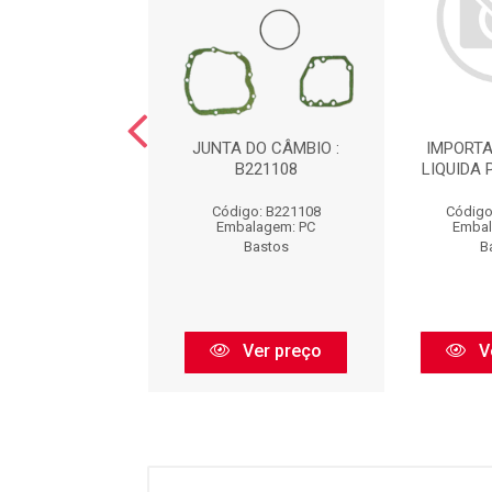
 BLOBO MOTOR
JUNTA DO CÂMBIO :
IMPORTA
L : B1440049
B221108
LIQUIDA 
igo: B1440049
Código: B221108
Código
balagem: PC
Embalagem: PC
Embal
Bastos
Bastos
B
Ver preço
Ver preço
V