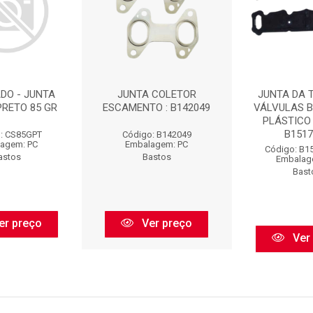
DO - JUNTA
JUNTA COLETOR
JUNTA DA 
PRETO 85 GR
ESCAMENTO : B142049
VÁLVULAS 
PLÁSTICO 
B15171
: CS85GPT
Código: B142049
agem: PC
Embalagem: PC
Código: B1
astos
Bastos
Embalag
Bast
er preço
Ver preço
Ver