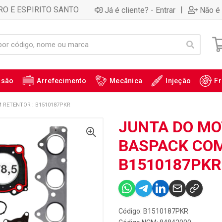
RO E ESPIRITO SANTO
|
Já é cliente? - Entrar
Não é 
ssão
Arrefecimento
Mecânica
Injeção
Fr
RETENTOR : B1510187PKR
JUNTA DO MO
BASPACK COM
B1510187PKR
Código: B1510187PKR