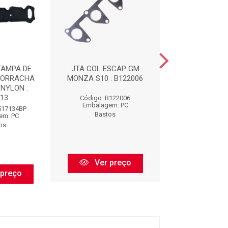
TAMPA DE
JTA COL ESCAP GM
IMPORTADO -
BORRACHA
MONZA S10 : B122006
LIQUIDA CINZ
NYLON :
3...
Código: B122006
Código: CS8
Embalagem: PC
Embalagem:
517134BP
Bastos
Bastos
em: PC
os
Ver preço
Ver pr
 preço