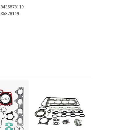
898435878119
8435878119