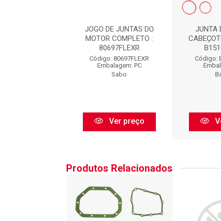
TA DO MOTOR
JOGO DE JUNTAS DO
JUNTA
OTE BASPACK :
MOTOR COMPLETO :
CABEÇOTE
1510187PK
80697FLEXR
B15
o: B1510187PK
Código: 80697FLEXR
Código:
balagem: PC
Embalagem: PC
Embal
Bastos
Sabo
B
Ver preço
Ver preço
V
Produtos Relacionados