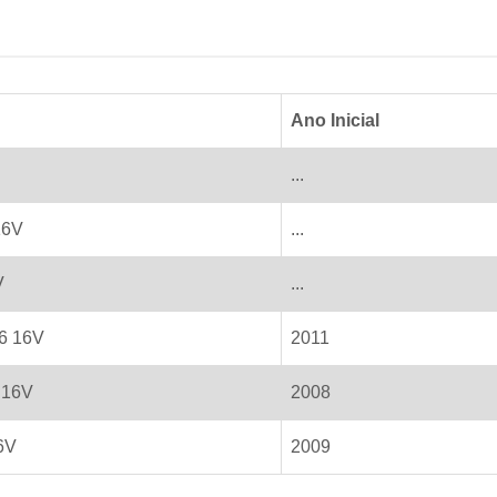
Ano Inicial
...
16V
...
V
...
.6 16V
2011
 16V
2008
6V
2009