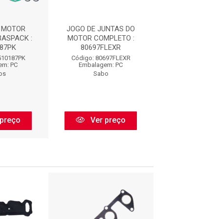
 MOTOR
JOGO DE JUNTAS DO
JUNTA DO M
ASPACK :
MOTOR COMPLETO :
CABEÇOTE AÇO
87PK
80697FLEXR
B1510187
510187PK
Código: 80697FLEXR
Código: B151
em: PC
Embalagem: PC
Embalagem:
os
Sabo
Bastos
preço
Ver preço
Ver pr