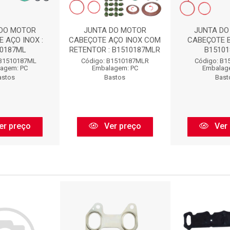
 DO MOTOR
JUNTA DO MOTOR
JUNTA DO
 AÇO INOX :
CABEÇOTE AÇO INOX COM
CABEÇOTE B
10187ML
RETENTOR : B1510187MLR
B15101
 B1510187ML
Código: B1510187MLR
Código: B1
agem: PC
Embalagem: PC
Embalag
astos
Bastos
Bast
er preço
Ver preço
Ver 