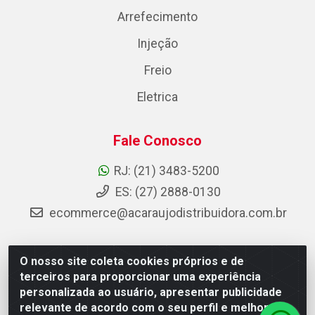
Arrefecimento
Injeção
Freio
Eletrica
Fale Conosco
RJ: (21) 3483-5200
ES: (27) 2888-0130
ecommerce@acaraujodistribuidora.com.br
O nosso site coleta cookies próprios e de
AC Araujo Distribuidora - Rua Carneiro de Campos, 42 -
terceiros para proporcionar uma experiência
São Cristóvão, Rio de Janeiro/RJ - CEP 20.920-410 -
personalizada ao usuário, apresentar publicidade
CNPJ 08.744.753/0003-85
relevante de acordo com o seu perfil e melhorar a