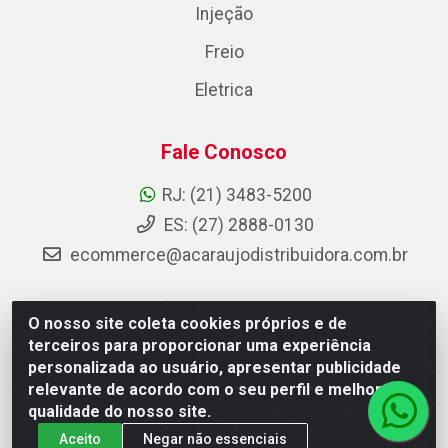
Injeção
Freio
Eletrica
Fale Conosco
RJ: (21) 3483-5200
ES: (27) 2888-0130
ecommerce@acaraujodistribuidora.com.br
O nosso site coleta cookies próprios e de
AC Araujo Distribuidora - Rua Carneiro de Campos, 42 -
terceiros para proporcionar uma experiência
São Cristóvão, Rio de Janeiro/RJ - CEP 20.920-410 -
personalizada ao usuário, apresentar publicidade
CNPJ 08.744.753/0003-85
relevante de acordo com o seu perfil e melhorar a
qualidade do nosso site.
Aceito
Negar não essenciais