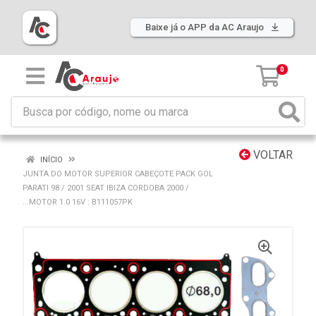
Baixe já o APP da AC Araujo
0
VOLTAR
INÍCIO
JUNTA DO MOTOR SUPERIOR CABEÇOTE PACK GOL
PARATI 98 / 2001 SEAT IBIZA CORDOBA 2000 /
...MOTOR 1.0 16V : B111057PK