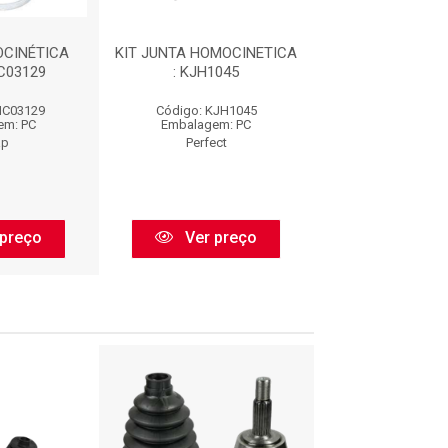
CINÉTICA
KIT JUNTA HOMOCINETICA
JUNTA HOMOCI
HC03129
: KJH1045
FIXA : JHC0
HC03129
Código: KJH1045
Código: JHC
em: PC
Embalagem: PC
Embalagem:
ap
Perfect
Cofap
preço
Ver preço
Ver pr