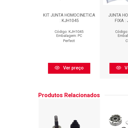
 HOMOCINÉTICA
KIT JUNTA HOMOCINETICA
JUNTA H
A : JHC03129
: KJH1045
FIXA :
go: JHC03129
Código: KJH1045
Código
balagem: PC
Embalagem: PC
Embal
Cofap
Perfect
C
Ver preço
Ver preço
V
Produtos Relacionados