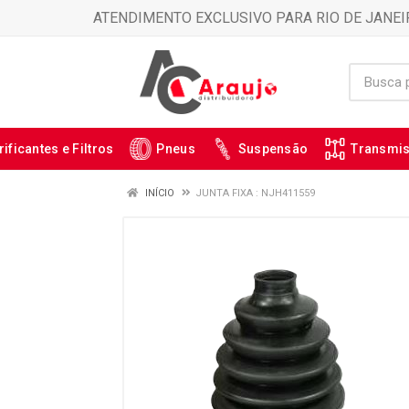
ATENDIMENTO EXCLUSIVO PARA RIO DE JANEI
rificantes e Filtros
Pneus
Suspensão
Transmi
INÍCIO
JUNTA FIXA : NJH411559