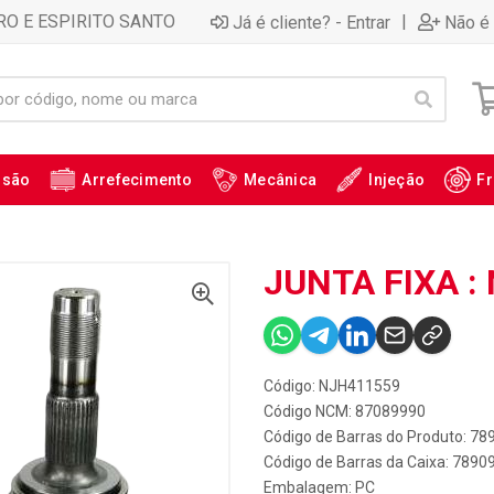
RO E ESPIRITO SANTO
|
Já é cliente? - Entrar
Não é 
ssão
Arrefecimento
Mecânica
Injeção
Fr
JUNTA FIXA :
Código: NJH411559
Código NCM: 87089990
Código de Barras do Produto: 7
Código de Barras da Caixa: 789
Embalagem: PC