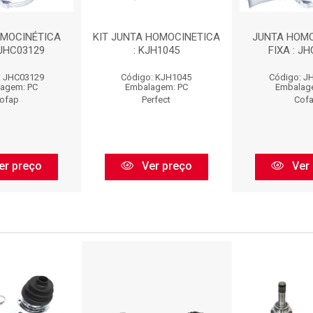
OMOCINÉTICA
KIT JUNTA HOMOCINETICA
JUNTA HOMO
 JHC03129
: KJH1045
FIXA : J
: JHC03129
Código: KJH1045
Código: J
agem: PC
Embalagem: PC
Embalag
ofap
Perfect
Cof
er preço
Ver preço
Ver 