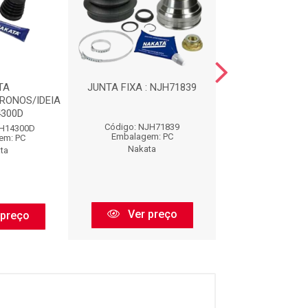
TA
JUNTA FIXA : NJH71839
JUNTA FIXA : N
RONOS/IDEIA
4300D
Código: NJH71839
Código: NJH6
JH14300D
Embalagem: PC
Embalagem:
em: PC
Nakata
Nakata
ta
Ver preço
Ver pr
 preço