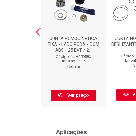
IXA : NJH046481
JUNTA HOMOCINÉTICA
JUNTA H
FIXA - LADO RODA - COM
DESLIZANTE
ABS - 25 EXT. / 2...
go: NJH046481
Código:
Código: NJH050583
balagem: PC
Embal
Embalagem: PC
Nakata
N
Nakata
Ver preço
V
Ver preço
Aplicações