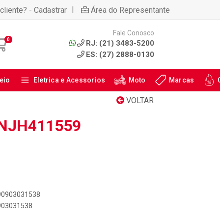
|
cliente? - Cadastrar
Área do Representante
Fale Conosco
0
RJ: (21) 3483-5200
ES: (27) 2888-0130
eio
Eletrica e Acessorios
Moto
Marcas
VOLTAR
 NJH411559
890903031538
0903031538