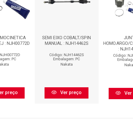
OMOCINETICA
SEMI EIXO COBALT/SPIN
JUN
J : NJH00772D
MANUAL : NJH14462S
HOMO.ARGO/C
: NJH1
 NJH00772D
Código: NJH14462S
Código: N
agem: PC
Embalagem: PC
Embalag
akata
Nakata
Naka
er preço
Ver preço
Ver