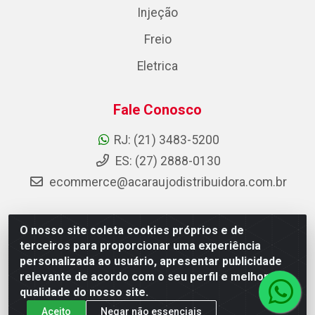
Injeção
Freio
Eletrica
Fale Conosco
RJ: (21) 3483-5200
ES: (27) 2888-0130
ecommerce@acaraujodistribuidora.com.br
O nosso site coleta cookies próprios e de
AC Araujo Distribuidora - Rua Carneiro de Campos, 42 -
terceiros para proporcionar uma experiência
São Cristóvão, Rio de Janeiro/RJ - CEP 20.920-410 -
personalizada ao usuário, apresentar publicidade
CNPJ 08.744.753/0003-85
relevante de acordo com o seu perfil e melhorar a
qualidade do nosso site.
Aceito
Negar não essenciais