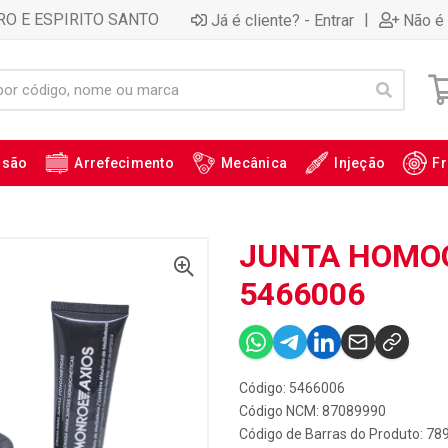
RO E ESPIRITO SANTO
|
Já é cliente? - Entrar
Não é 
ssão
Arrefecimento
Mecânica
Injeção
Fr
JUNTA HOMOCI
5466006
Código: 5466006
Código NCM: 87089990
Código de Barras do Produto: 7