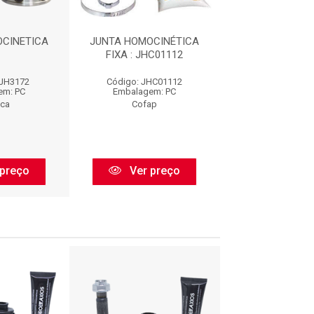
CINETICA
JUNTA HOMOCINÉTICA
KIT JUNTA HOMO
FIXA : JHC01112
: KJH025
SJH3172
Código: JHC01112
Código: KJH
em: PC
Embalagem: PC
Embalagem:
eca
Cofap
Perfect
preço
Ver preço
Ver pr