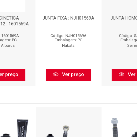
INETICA
JUNTA FIXA : NJH01569A
JUNTA HOMO
12 : 1601569A
: 1601569A
Código: NJH01569A
Código: 
agem: PC
Embalagem: PC
Embalag
 Albarus
Nakata
Sein
er preço
Ver preço
Ver 