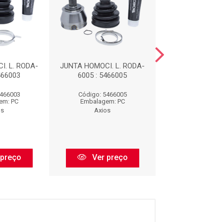
. L. RODA-
JUNTA HOMOCI. L. RODA-
JUNTA HOMOCI. 
466003
6005 : 5466005
6007 : 546
5466003
Código: 5466005
Código: 546
em: PC
Embalagem: PC
Embalagem:
os
Axios
Axios
 preço
Ver preço
Ver pr