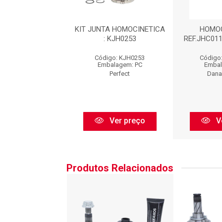
 HOMOCINÉTICA
KIT JUNTA HOMOCINETICA
HOMOC
A : JHC01112
: KJH0253
REF.JHC011
go: JHC01112
Código: KJH0253
Código
balagem: PC
Embalagem: PC
Embal
Cofap
Perfect
Dana
Ver preço
Ver preço
V
Produtos Relacionados