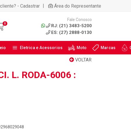
|
cliente? - Cadastrar
Área do Representante
Fale Conosco
0
RJ: (21) 3483-5200
ES: (27) 2888-0130
eio
Eletrica e Acessorios
Moto
Marcas
VOLTAR
. L. RODA-6006 :
892968029048