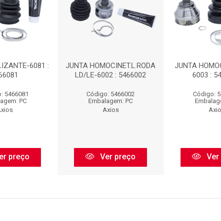
IZANTE-6081 :
JUNTA HOMOCINET.L.RODA
JUNTA HOMOCI
66081
LD/LE-6002 : 5466002
6003 : 5
: 5466081
Código: 5466002
Código: 
agem: PC
Embalagem: PC
Embalag
xios
Axios
Axi
er preço
Ver preço
Ver