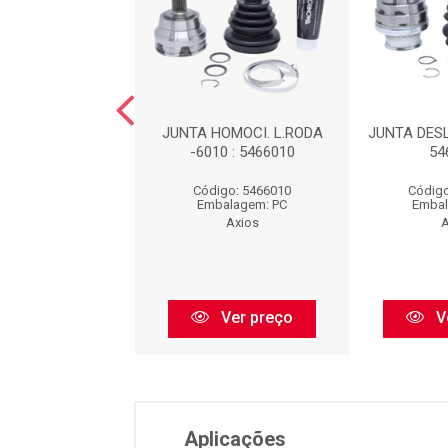
OMOCI. L. RODA-
JUNTA HOMOCI. L.RODA
JUNTA DESL
4 : 5466024
-6010 : 5466010
54
igo: 5466024
Código: 5466010
Código
balagem: PC
Embalagem: PC
Embal
Axios
Axios
A
Ver preço
Ver preço
V
Aplicações