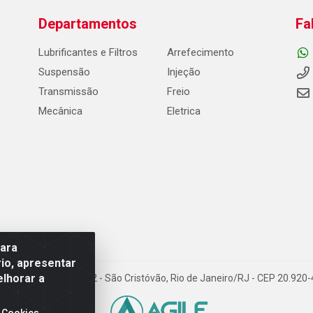
Departamentos
Fa
Lubrificantes e Filtros
Arrefecimento
Suspensão
Injeção
Transmissão
Freio
Mecânica
Eletrica
para
io, apresentar
elhorar a
Carneiro de Campos, 42 - São Cristóvão, Rio de Janeiro/RJ - CEP 20.92
 Cookies