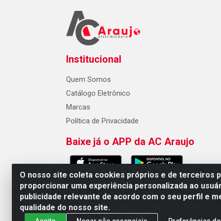
Institucional
Quem Somos
Catálogo Eletrônico
Marcas
Política de Privacidade
Baixe já o APP da AC Araujo
O nosso site coleta cookies próprios e de terceiros 
proporcionar uma experiência personalizada ao usuár
publicidade relevante de acordo com o seu perfil e m
AC Araujo Distribuidora - Rua 
qualidade do nosso site.
Aceito
Negar não essenciais
Preferências de