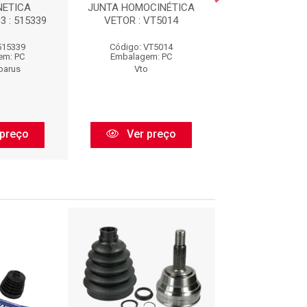
NETICA
JUNTA HOMOCINÉTICA
JUNTA HOMOCI
3 : 515339
VETOR : VT5014
FIXA : JHC0
515339
Código: VT5014
Código: JHC
em: PC
Embalagem: PC
Embalagem:
barus
Vto
Cofap
preço
Ver preço
Ver pr