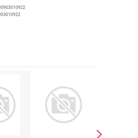
890903010922
0903010922