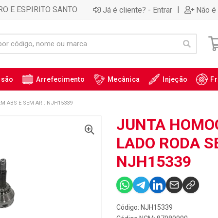
RO E ESPIRITO SANTO
|
Já é cliente? - Entrar
Não é 
ssão
Arrefecimento
Mecânica
Injeção
Fr
M ABS E SEM AR : NJH15339
JUNTA HOMOC
LADO RODA SE
NJH15339
Código: NJH15339