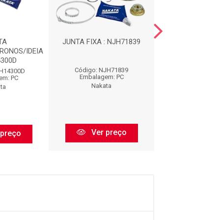
TA
JUNTA FIXA : NJH71839
JUNTA FIXA : N
RONOS/IDEIA
4300D
Código: NJH71839
Código: NJH6
JH14300D
Embalagem: PC
Embalagem:
em: PC
Nakata
Nakata
ta
Ver preço
Ver pr
 preço