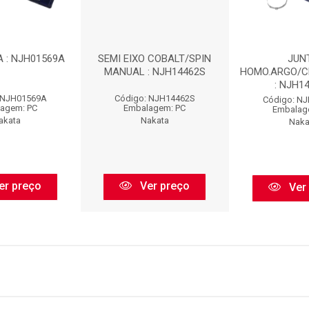
A : NJH01569A
SEMI EIXO COBALT/SPIN
JUN
MANUAL : NJH14462S
HOMO.ARGO/C
: NJH1
 NJH01569A
Código: NJH14462S
Código: N
agem: PC
Embalagem: PC
Embalag
akata
Nakata
Naka
er preço
Ver preço
Ver