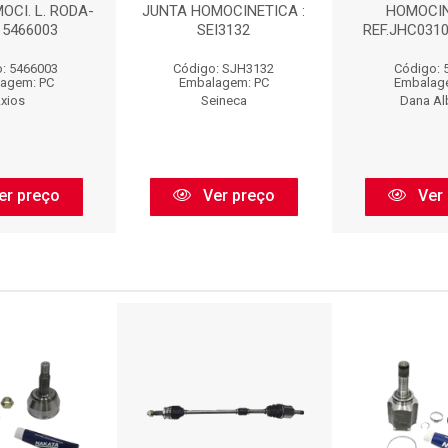
OCI. L. RODA-
JUNTA HOMOCINETICA :
HOMOCI
: 5466003
SEI3132
REF.JHC0310
: 5466003
Código: SJH3132
Código: 
agem: PC
Embalagem: PC
Embalag
xios
Seineca
Dana Al
er preço
Ver preço
Ver 