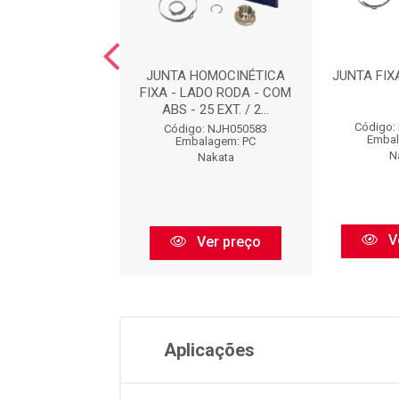
FIXA : NJH05669
JUNTA HOMOCINÉTICA
JUNTA FIX
FIXA - LADO RODA - COM
ABS - 25 EXT. / 2...
go: NJH05669
Código:
Código: NJH050583
balagem: PC
Embal
Embalagem: PC
Nakata
N
Nakata
Ver preço
V
Ver preço
Aplicações