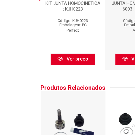
 HOMOCINÉTICA
KIT JUNTA HOMOCINETICA
JUNTA HOM
A : JHC03103
: KJH0223
6003 
go: JHC03103
Código: KJH0223
Código
balagem: PC
Embalagem: PC
Embal
Cofap
Perfect
A
Ver preço
Ver preço
V
Produtos Relacionados