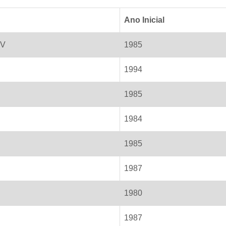
Ano Inicial
8V
1985
1994
1985
1984
1985
1987
1980
1987