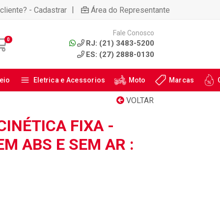
|
cliente? - Cadastrar
Área do Representante
Fale Conosco
0
RJ: (21) 3483-5200
ES: (27) 2888-0130
eio
Eletrica e Acessorios
Moto
Marcas
VOLTAR
INÉTICA FIXA -
M ABS E SEM AR :