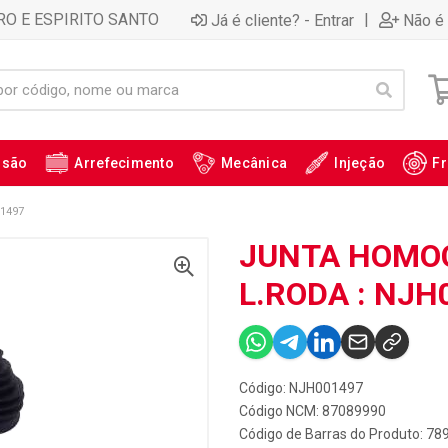
RO E ESPIRITO SANTO
|
Já é cliente? - Entrar
Não é 
ssão
Arrefecimento
Mecânica
Injeção
Fr
1497
JUNTA HOMOC
L.RODA : NJH
Código: NJH001497
Código NCM: 87089990
Código de Barras do Produto: 7