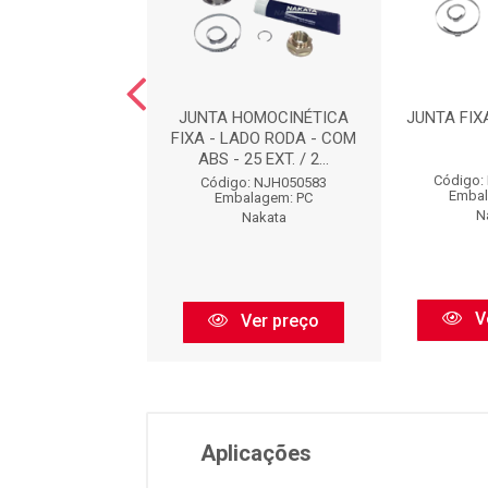
FIXA : NJH05669
JUNTA HOMOCINÉTICA
JUNTA FIX
FIXA - LADO RODA - COM
ABS - 25 EXT. / 2...
go: NJH05669
Código:
Código: NJH050583
balagem: PC
Embal
Embalagem: PC
Nakata
N
Nakata
Ver preço
V
Ver preço
Aplicações