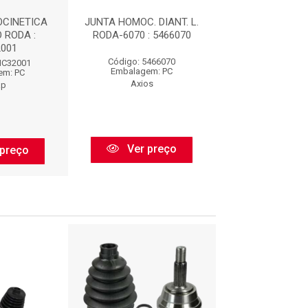
CINETICA
JUNTA HOMOC. DIANT. L.
JUNTA HOMOCI
 RODA :
RODA-6070 : 5466070
FIXA LADO R
001
JHC3200
Código: 5466070
HC32001
Código: JHC
Embalagem: PC
em: PC
Embalagem:
Axios
ap
Cofap
Ver preço
preço
Ver pr