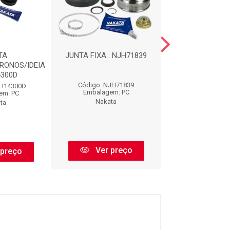
TA
JUNTA FIXA : NJH71839
JUNTA FIXA : N
RONOS/IDEIA
4300D
Código: NJH71839
Código: NJH6
JH14300D
Embalagem: PC
Embalagem:
em: PC
Nakata
Nakata
ta
Ver preço
Ver pr
 preço