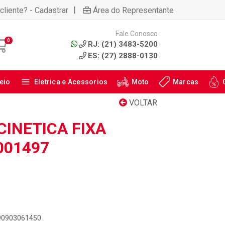
|
cliente? - Cadastrar
Área do Representante
Fale Conosco
0
RJ: (21) 3483-5200
ES: (27) 2888-0130
eio
Eletrica e Acessorios
Moto
Marcas
VOLTAR
INETICA FIXA
001497
890903061450