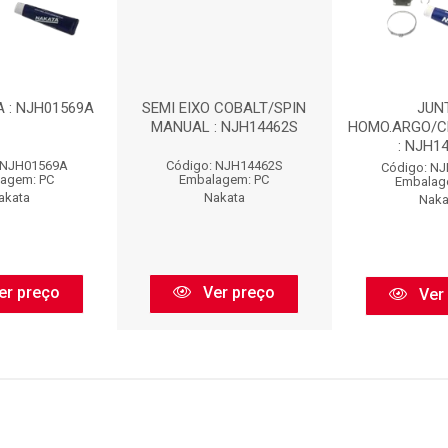
A : NJH01569A
SEMI EIXO COBALT/SPIN
JUN
MANUAL : NJH14462S
HOMO.ARGO/C
: NJH1
 NJH01569A
Código: NJH14462S
Código: N
agem: PC
Embalagem: PC
Embalag
akata
Nakata
Naka
er preço
Ver preço
Ver