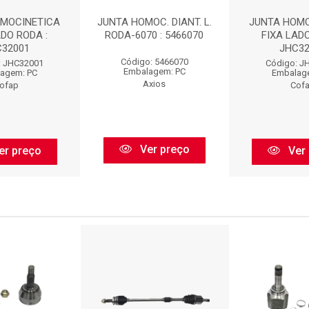
OMOCINETICA
JUNTA HOMOC. DIANT. L.
JUNTA HOMO
ADO RODA :
RODA-6070 : 5466070
FIXA LADO
C32001
JHC32
Código: 5466070
: JHC32001
Código: J
Embalagem: PC
agem: PC
Embalag
Axios
ofap
Cof
Ver preço
er preço
Ver 