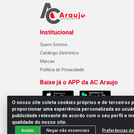
Institucional
Quem Somos
Catálogo Eletrônico
Marcas
Política de Privacidade
Baixe já o APP da AC Araujo
O nosso site coleta cookies próprios e de terceiros 
proporcionar uma experiência personalizada ao usuár
publicidade relevante de acordo com o seu perfil e m
AC Araujo Distribuidora - Rua 
qualidade do nosso site.
Aceito
Negar não essenciais
Preferências de