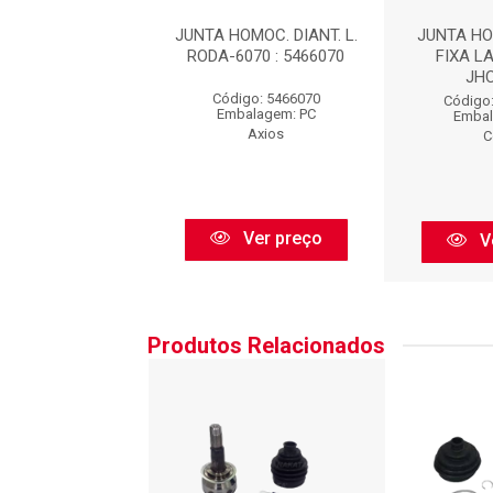
 HOMOCINETICA
JUNTA HOMOC. DIANT. L.
JUNTA H
 LADO RODA :
RODA-6070 : 5466070
FIXA L
JHC32001
JH
Código: 5466070
go: JHC32001
Código
Embalagem: PC
balagem: PC
Embal
Axios
Cofap
C
Ver preço
Ver preço
V
Produtos Relacionados