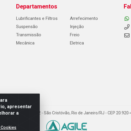
Departamentos
Fa
Lubrificantes e Filtros
Arrefecimento
Suspensão
Injeção
Transmissão
Freio
Mecânica
Eletrica
para
io, apresentar
elhorar a
Carneiro de Campos, 42 - São Cristóvão, Rio de Janeiro/RJ - CEP 20.92
 Cookies