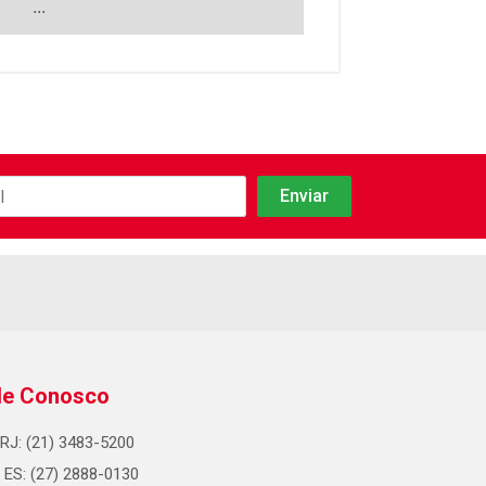
...
le Conosco
RJ: (21) 3483-5200
ES: (27) 2888-0130