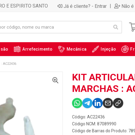
RO E ESPIRITO SANTO
|
Já é cliente? - Entrar
Não é 
ssão
Arrefecimento
Mecânica
Injeção
Fr
: AC22436
KIT ARTICUL
MARCHAS : A
Código: AC22436
Código NCM: 87089990
Código de Barras do Produto: 7