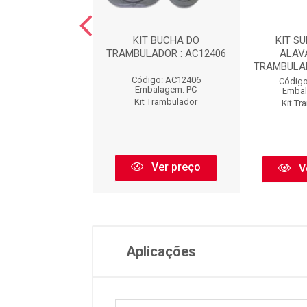
ARO DA ALAVANCA
KIT BUCHA DO
KIT S
BIO COM PINO :
TRAMBULADOR : AC12406
ALAV
AC22437
TRAMBULAD
Código: AC12406
igo: AC22437
Código
Embalagem: PC
balagem: PC
Embal
Kit Trambulador
 Trambulador
Kit T
Ver preço
Ver preço
V
Aplicações