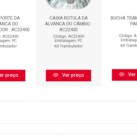
UPORTE DA
CAIXA ROTULA DA
BUCHA TRA
ANCA DO
ALVANCA DO CÂMBIO :
PA
OR : AC22450
AC22430
Código: 
: AC22450
Código: AC22430
Embalag
agem: PC
Embalagem: PC
Kit Tram
rambulador
Kit Trambulador
Ver
er preço
Ver preço