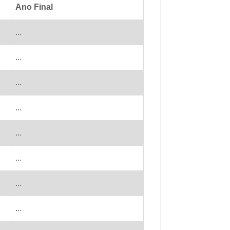
Ano Final
...
...
...
...
...
...
...
...