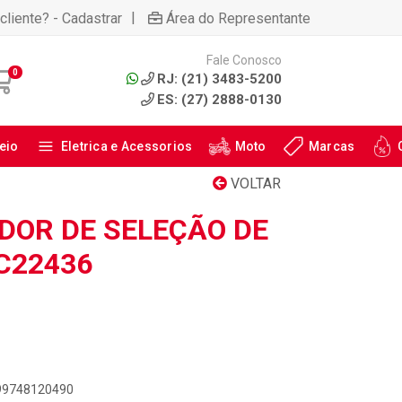
|
cliente? - Cadastrar
Área do Representante
Fale Conosco
0
RJ: (21) 3483-5200
ES: (27) 2888-0130
eio
Eletrica e Acessorios
Moto
Marcas
VOLTAR
ADOR DE SELEÇÃO DE
C22436
899748120490