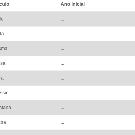
culo
Ano Inicial
le
...
ta
...
sma
...
rsa
...
ra
...
ssic
...
ntana
...
tra
...