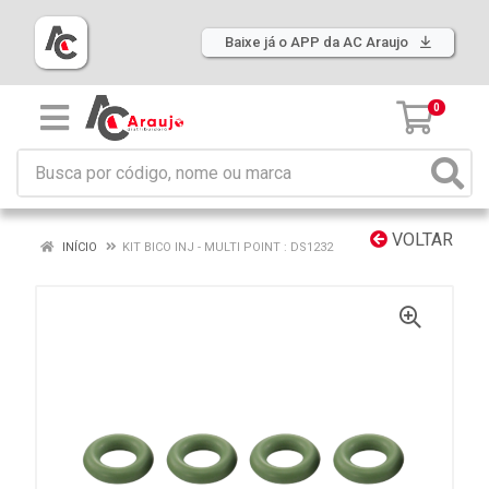
Baixe já o APP da AC Araujo
0
VOLTAR
INÍCIO
KIT BICO INJ - MULTI POINT : DS1232