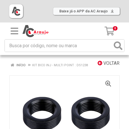
Baixe já o APP da AC Araujo
0
VOLTAR
INÍCIO
KIT BICO INJ - MULTI POINT : DS1238