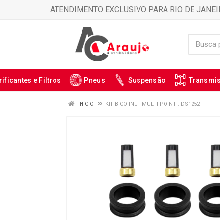
ATENDIMENTO EXCLUSIVO PARA RIO DE JANEI
rificantes e Filtros
Pneus
Suspensão
Transmi
INÍCIO
KIT BICO INJ - MULTI POINT : DS1252