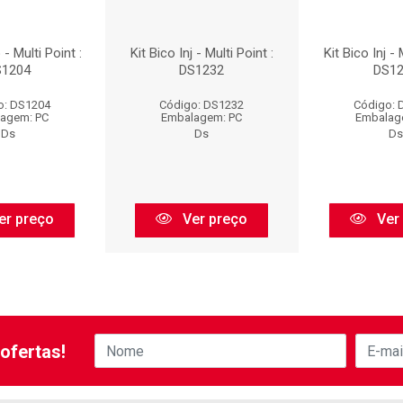
o - Multi Point :
Kit Bico Inj - Multi Point :
Kit Bico Inj - 
S1204
DS1232
DS12
o: DS1204
Código: DS1232
Código: 
agem: PC
Embalagem: PC
Embalag
Ds
Ds
Ds
er preço
Ver preço
Ver
ofertas!