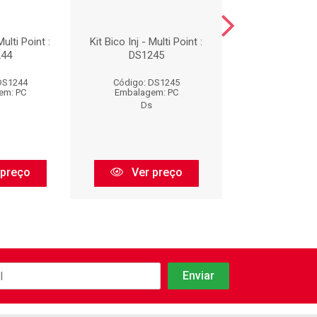
Multi Point :
Kit Bico Inj - Multi Point :
KIT DE FILTROS 
44
DS1245
INJETOR : D
DS1244
Código: DS1245
Código: DS
em: PC
Embalagem: PC
Embalagem:
Ds
Ds
 preço
Ver preço
Ver pr