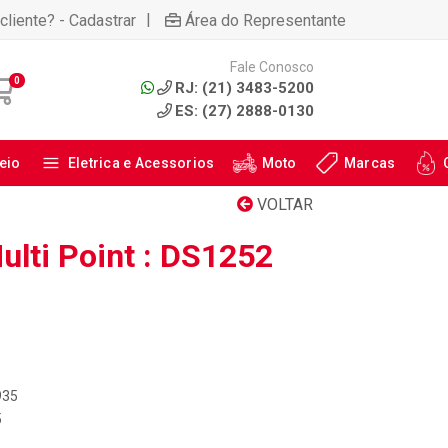
|
cliente? - Cadastrar
Área do Representante
Fale Conosco
0
RJ: (21) 3483-5200
ES: (27) 2888-0130
eio
Eletrica e Acessorios
Moto
Marcas
VOLTAR
Multi Point : DS1252
935
5