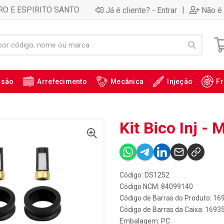
RO E ESPIRITO SANTO
|
Já é cliente? - Entrar
Não é 
ssão
Arrefecimento
Mecânica
Injeção
Fr
Kit Bico Inj - 
Código: DS1252
Código NCM: 84099140
Código de Barras do Produto: 16
Código de Barras da Caixa: 1693
Embalagem: PC