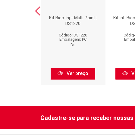
BICO INJETOR
Kit Bico Inj - Multi Point :
Kit int. Bic
DS1220
D
digo: DS1297
Código: DS1220
Códig
balagem: PC
Embalagem: PC
Embal
Ds
Ds
Ver preço
Ver preço
V
Cadastre-se para receber nossas 