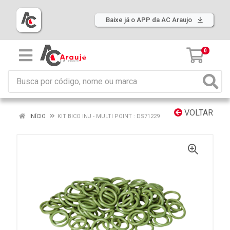
Baixe já o APP da AC Araujo
0
VOLTAR
INÍCIO
KIT BICO INJ - MULTI POINT : DS71229