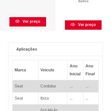
Bastos
Ver preço
Ver preço
Aplicações
Ano
Ano
Marca
Veiculo
Inicial
Final
Seat
Cordoba
...
...
Seat
Ibiza
...
...
Gol Mi/ At