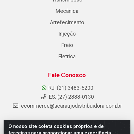
Mecânica
Arrefecimento
Injeção
Freio
Eletrica
Fale Conosco
RJ: (21) 3483-5200
ES: (27) 2888-0130
ecommerce@acaraujodistribuidora.com.br
O nosso site coleta cookies próprios e de
AC Araujo Distribuidora - Rua Carneiro de Campos, 42 -
terceiros para proporcionar uma experiência