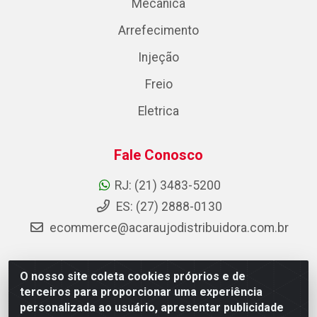
Mecânica
Arrefecimento
Injeção
Freio
Eletrica
Fale Conosco
RJ: (21) 3483-5200
ES: (27) 2888-0130
ecommerce@acaraujodistribuidora.com.br
O nosso site coleta cookies próprios e de
AC Araujo Distribuidora - Rua Carneiro de Campos, 42 -
terceiros para proporcionar uma experiência
São Cristóvão, Rio de Janeiro/RJ - CEP 20.920-410 -
personalizada ao usuário, apresentar publicidade
CNPJ 08.744.753/0003-85