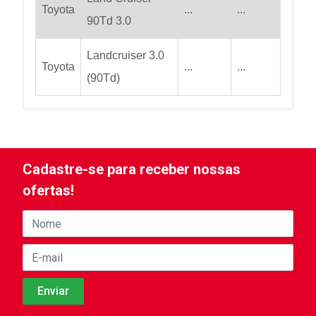
Toyota
...
...
90Td 3.0
Landcruiser 3.0
Toyota
...
...
(90Td)
Cadastre-se para receber nossas
ofertas!