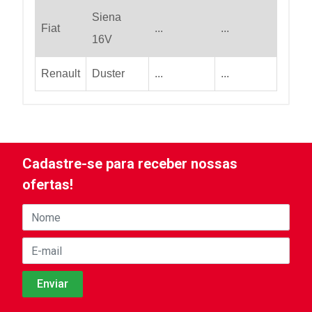
Siena
Fiat
...
...
16V
Renault
Duster
...
...
Cadastre-se para receber nossas
ofertas!