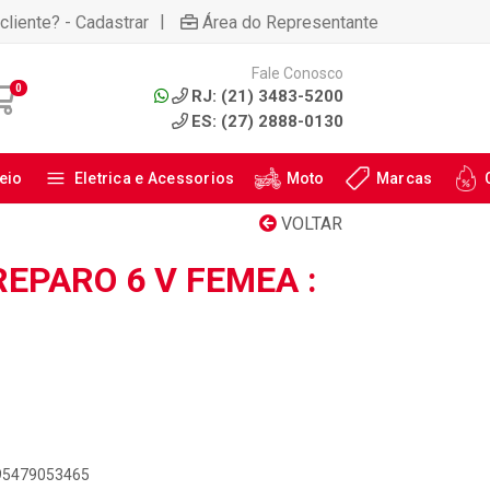
|
cliente? - Cadastrar
Área do Representante
Fale Conosco
0
RJ: (21) 3483-5200
ES: (27) 2888-0130
eio
Eletrica e Acessorios
Moto
Marcas
VOLTAR
REPARO 6 V FEMEA :
895479053465