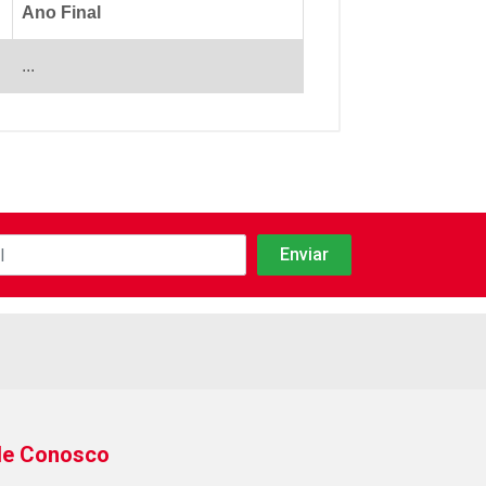
Ano Final
...
le Conosco