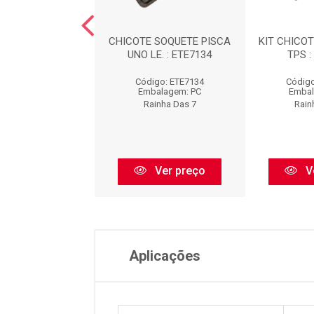
 COMPL. 2 POLO
CHICOTE SOQUETE PISCA
KIT CHICO
LIA : ETE7096
UNO LE. : ETE7134
TPS :
igo: ETE7096
Código: ETE7134
Código
balagem: PC
Embalagem: PC
Embal
ainha Das 7
Rainha Das 7
Rain
Ver preço
Ver preço
V
Aplicações