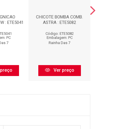
IGNICAO
CHICOTE BOMBA COMB.
CHICOTE REPA
W : ETE5041
ASTRA : ETE5082
INJ. : ETE
ETE5041
Código: ETE5082
Código: ETE
em: PC
Embalagem: PC
Embalagem:
Das 7
Rainha Das 7
Rainha Das
 preço
Ver preço
Ver pr