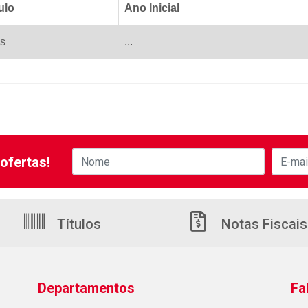
ulo
Ano Inicial
s
...
ofertas!
Títulos
Notas Fiscais
Departamentos
Fa