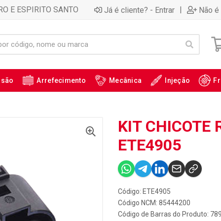
RO E ESPIRITO SANTO
|
Já é cliente? - Entrar
Não é 
ssão
Arrefecimento
Mecânica
Injeção
Fr
KIT CHICOTE 
ETE4905
Código: ETE4905
Código NCM: 85444200
Código de Barras do Produto: 7