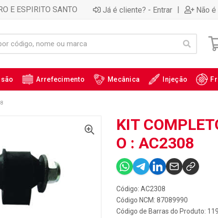
RO E ESPIRITO SANTO
|
Já é cliente? - Entrar
Não é 
ssão
Arrefecimento
Mecânica
Injeção
Fr
8
KIT COMPLET
O : AC2308
Código: AC2308
Código NCM: 87089990
Código de Barras do Produto: 11