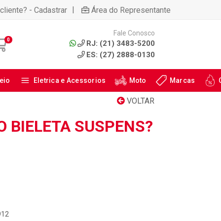
|
cliente? - Cadastrar
Área do Representante
Fale Conosco
0
RJ: (21) 3483-5200
ES: (27) 2888-0130
eio
Eletrica e Acessorios
Moto
Marcas
VOLTAR
O BIELETA SUSPENS?
912