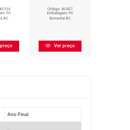
 AC124
Código: AC427
Código: AC
em: PC
Embalagem: PC
Embalagem:
ha AC
Borracha AC
Borracha 
 preço
Ver preço
Ver pr
Ano Final
...