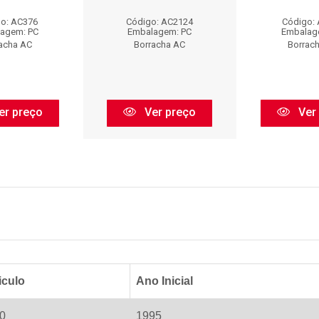
o: AC376
Código: AC2124
Código:
agem: PC
Embalagem: PC
Embalag
acha AC
Borracha AC
Borrac
er preço
Ver preço
Ver
iculo
Ano Inicial
0
1995