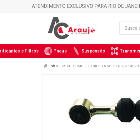
ATENDIMENTO EXCLUSIVO PARA RIO DE JANEI
rificantes e Filtros
Pneus
Suspensão
Transmi
INÍCIO
KIT COMPLETO BIELETA SUSPENS?O : AC230