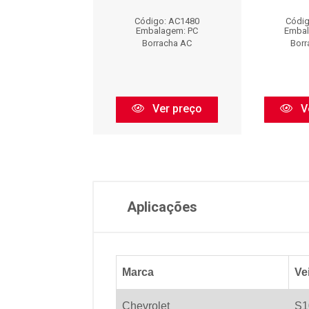
digo: AC1481
Código: AC1480
Códig
balagem: PC
Embalagem: PC
Embal
orracha AC
Borracha AC
Borr
Ver preço
Ver preço
V
Aplicações
Marca
Ve
Chevrolet
S1