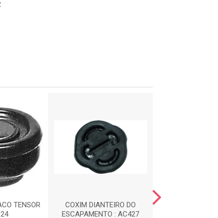
2
ACO TENSOR
COXIM DIANTEIRO DO
CALCO DE M
124
ESCAPAMENTO : AC427
DIANTEIRA : 