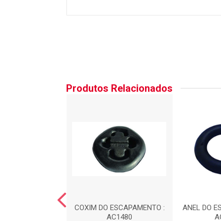
Produtos Relacionados
DO ESCAPAMENTO
COXIM DO ESCAPAMENTO :
ANEL DO E
EL) : AC1481
AC1480
A