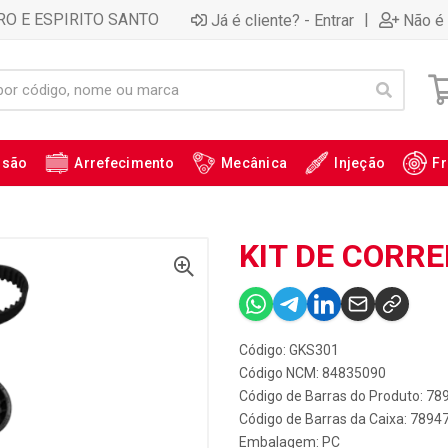
RO E ESPIRITO SANTO
|
Já é cliente? - Entrar
Não é 
ssão
Arrefecimento
Mecânica
Injeção
Fr
KIT DE CORRE
Código: GKS301
Código NCM: 84835090
Código de Barras do Produto: 7
Código de Barras da Caixa: 789
Embalagem: PC