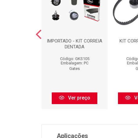
 DISTRIBUIÇÃO (
IMPORTADO - KIT CORREIA
KIT CORR
 77099X19.1XSEM
DENTADA
XS + TENS...
Código: GKS105
Códig
igo: GKS600
Embalagem: PC
Embal
balagem: PC
Gates
G
Gates
Ver preço
V
Ver preço
Aplicações