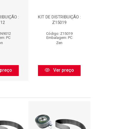
RIBUIÇÃO :
KIT DE DISTRIBUIÇÃO :
KIT DE DISTRIB
12
Z15019
CT873K
KN9012
Código: Z15019
Código: CT8
em: PC
Embalagem: PC
Embalagem:
on
Zen
Contitec
preço
Ver preço
Ver pr