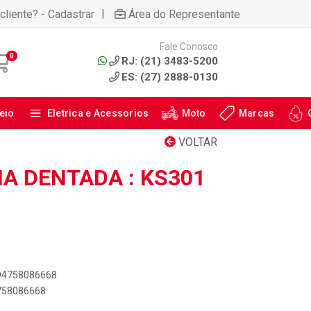
|
cliente? - Cadastrar
Área do Representante
Fale Conosco
0
RJ: (21) 3483-5200
ES: (27) 2888-0130
eio
Eletrica e Acessorios
Moto
Marcas
VOLTAR
IA DENTADA : KS301
894758086668
4758086668