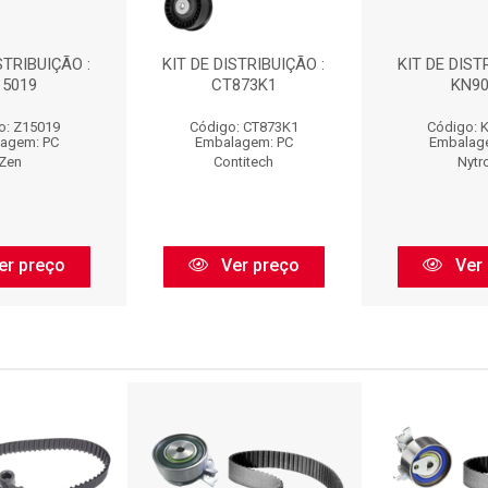
STRIBUIÇÃO :
KIT DE DISTRIBUIÇÃO :
KIT DE DIST
15019
CT873K1
KN90
o: Z15019
Código: CT873K1
Código: 
agem: PC
Embalagem: PC
Embalag
Zen
Contitech
Nytr
er preço
Ver preço
Ver 