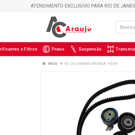
ATENDIMENTO EXCLUSIVO PARA RIO DE JANEI
rificantes e Filtros
Pneus
Suspensão
Transmi
INÍCIO
KIT DE CORREIA DENTADA : KS301