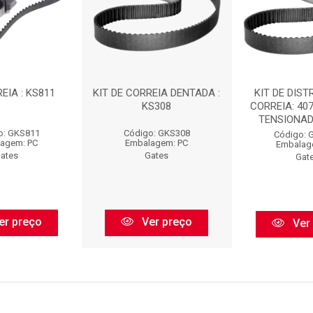
EIA : KS811
KIT DE CORREIA DENTADA :
KIT DE DIST
KS308
CORREIA: 40
TENSIONADO
o: GKS811
Código: GKS308
Código: 
agem: PC
Embalagem: PC
Embalag
ates
Gates
Gat
er preço
Ver preço
Ver