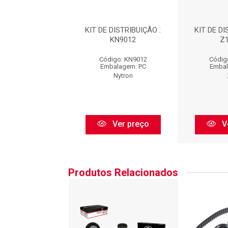
 DISTRIBUIÇÃO :
KIT DE DISTRIBUIÇÃO :
KIT DE DI
CT873K1
KN9012
Z
igo: CT873K1
Código: KN9012
Códig
balagem: PC
Embalagem: PC
Embal
Contitech
Nytron
Ver preço
Ver preço
V
Produtos Relacionados