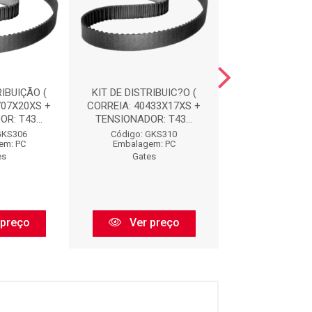
RIBUIÇÃO (
KIT DE DISTRIBUIC?O (
KIT DE DISTRIB
707X20XS +
CORREIA: 40433X17XS +
CORREIA: 4081
R: T43...
TENSIONADOR: T43...
TENSIONADOR: 
GKS306
Código: GKS310
Código: GK
em: PC
Embalagem: PC
Embalagem:
es
Gates
Gates
 preço
Ver preço
Ver pr