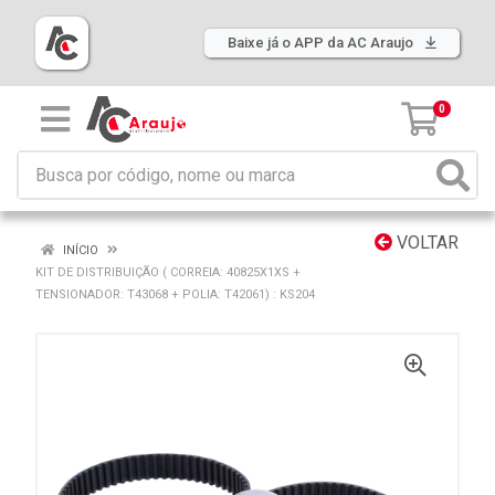
Baixe já o APP da AC Araujo
0
VOLTAR
INÍCIO
KIT DE DISTRIBUIÇÃO ( CORREIA: 40825X1XS +
TENSIONADOR: T43068 + POLIA: T42061) : KS204