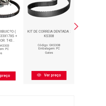
RIBUIC?O (
KIT DE CORREIA DENTADA :
KIT DE DISTRIB
433X17XS +
KS308
CORREIA: 4043
R: T43...
TENSIONADOR: 
Código: GKS308
GKS303
Código: GK
Embalagem: PC
em: PC
Embalagem:
Gates
es
Gates
Ver preço
 preço
Ver pr