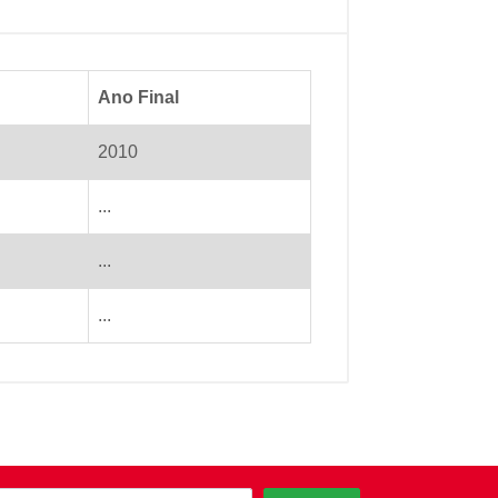
Ano Final
2010
...
...
...