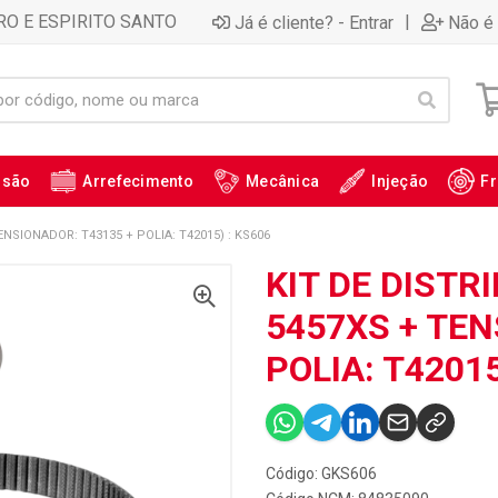
RO E ESPIRITO SANTO
|
Já é cliente? - Entrar
Não é 
ssão
Arrefecimento
Mecânica
Injeção
Fr
ENSIONADOR: T43135 + POLIA: T42015) : KS606
KIT DE DISTR
5457XS + TEN
POLIA: T42015
Código: GKS606