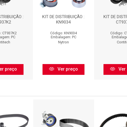
STRIBUIÇÃO :
KIT DE DISTRIBUIÇÃO :
KIT DE DIST
937K2
KN9034
CT93
: CT937K2
Código: KN9034
Código: 
agem: PC
Embalagem: PC
Embalag
titech
Nytron
Conti
er preço
Ver preço
Ver 