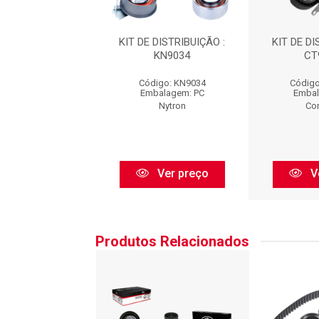
 DISTRIBUIÇÃO :
KIT DE DISTRIBUIÇÃO :
KIT DE DI
CT937K2
KN9034
CT
igo: CT937K2
Código: KN9034
Código
balagem: PC
Embalagem: PC
Embal
Contitech
Nytron
Con
Ver preço
Ver preço
V
Produtos Relacionados