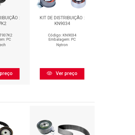
RIBUIÇÃO :
KIT DE DISTRIBUIÇÃO :
KIT DE DISTRIB
7K2
KN9034
CT937K
CT937K2
Código: KN9034
Código: CT9
em: PC
Embalagem: PC
Embalagem:
tech
Nytron
Contitec
preço
Ver preço
Ver pr