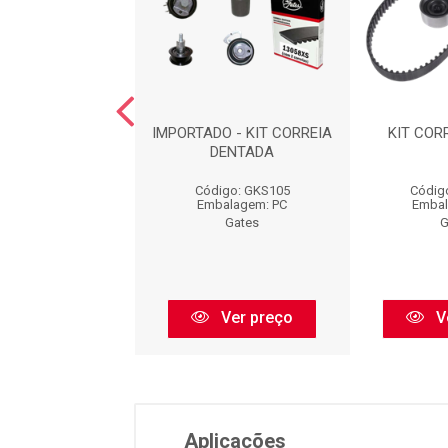
CORREIA DENTADA
IMPORTADO - KIT CORREIA
KIT CORR
 OIL : KS514
DENTADA
igo: GKS514
Código: GKS105
Códig
balagem: PC
Embalagem: PC
Embal
Gates
Gates
G
Ver preço
Ver preço
V
Aplicações