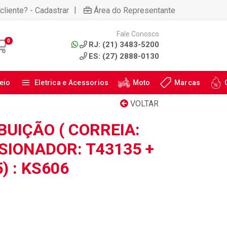
|
cliente? - Cadastrar
Área do Representante
Fale Conosco
0
RJ: (21) 3483-5200
ES: (27) 2888-0130
eio
Eletrica e Acessorios
Moto
Marcas
VOLTAR
IBUIÇÃO ( CORREIA:
SIONADOR: T43135 +
) : KS606