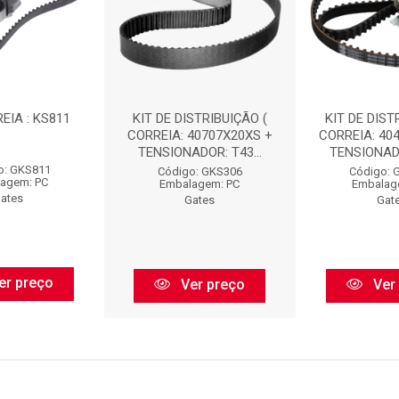
EIA : KS811
KIT DE DISTRIBUIÇÃO (
KIT DE DIST
CORREIA: 40707X20XS +
CORREIA: 40
TENSIONADOR: T43...
TENSIONADO
o: GKS811
Código: GKS306
Código: 
agem: PC
Embalagem: PC
Embalag
ates
Gates
Gat
er preço
Ver preço
Ver