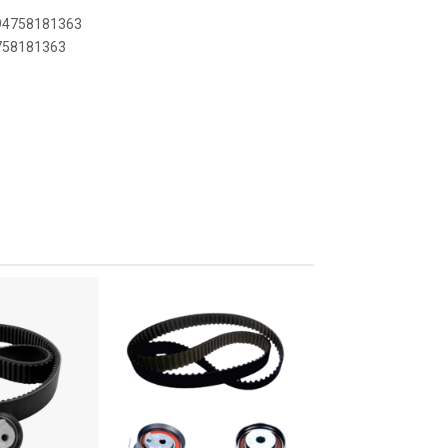
894758181363
4758181363