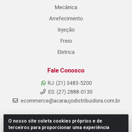
Mecânica
Arrefecimento
Injeção
Freio
Eletrica
Fale Conosco
RJ: (21) 3483-5200
ES: (27) 2888-0130
ecommerce@acaraujodistribuidora.com.br
O nosso site coleta cookies próprios e de
AC Araujo Distribuidora - Rua Carneiro de Campos, 42 -
terceiros para proporcionar uma experiência
São Cristóvão, Rio de Janeiro/RJ - CEP 20.920-410 -