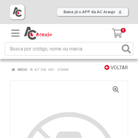
Baixe já o APP da AC Araujo
0
VOLTAR
INÍCIO
KIT DIR. HID. : 57040K