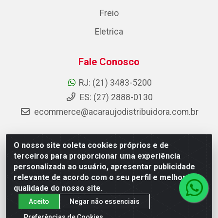
Freio
Eletrica
Fale Conosco
RJ: (21) 3483-5200
ES: (27) 2888-0130
ecommerce@acaraujodistribuidora.com.br
O nosso site coleta cookies próprios e de
AC Araujo Distribuidora - Rua Carneiro de Campos, 42 -
terceiros para proporcionar uma experiência
São Cristóvão, Rio de Janeiro/RJ - CEP 20.920-410 -
personalizada ao usuário, apresentar publicidade
CNPJ 08.744.753/0003-85
relevante de acordo com o seu perfil e melhorar a
qualidade do nosso site.
Aceito
Negar não essenciais
Preferências de Cookies