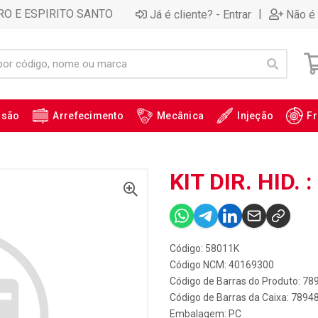
RO E ESPIRITO SANTO
|
Já é cliente? - Entrar
Não é 
ssão
Arrefecimento
Mecânica
Injeção
Fr
KIT DIR. HID. 
Código: 58011K
Código NCM: 40169300
Código de Barras do Produto: 7
Código de Barras da Caixa: 789
Embalagem: PC