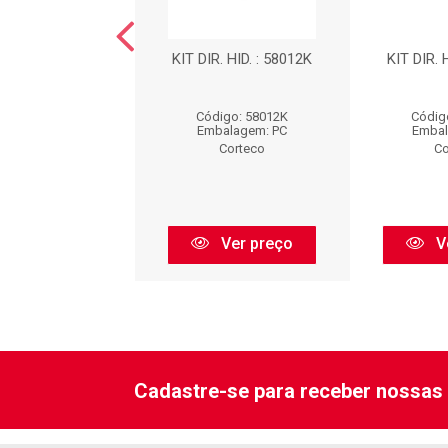
R. HID. : 58007K
KIT DIR. HID. : 58012K
KIT DIR. 
digo: 58007K
Código: 58012K
Códig
balagem: PC
Embalagem: PC
Embal
Corteco
Corteco
Co
Ver preço
Ver preço
V
Cadastre-se para receber nossas 