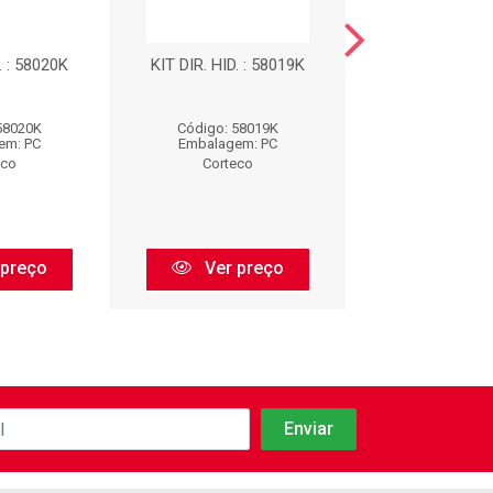
. : 58020K
KIT DIR. HID. : 58019K
KIT DIR. HID. :
58020K
Código: 58019K
Código: 58
em: PC
Embalagem: PC
Embalagem:
eco
Corteco
Corteco
 preço
Ver preço
Ver pr