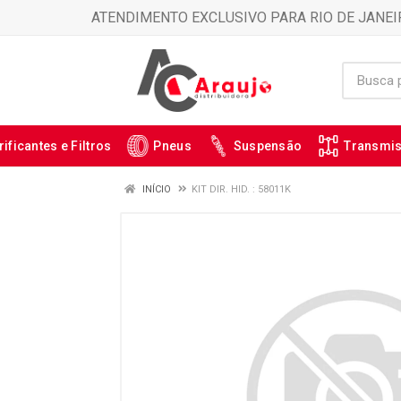
ATENDIMENTO EXCLUSIVO PARA RIO DE JANEI
rificantes e Filtros
Pneus
Suspensão
Transmi
INÍCIO
KIT DIR. HID. : 58011K