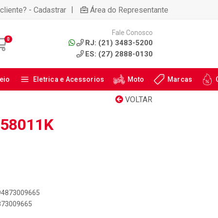
|
cliente? - Cadastrar
Área do Representante
Fale Conosco
0
RJ: (21) 3483-5200
ES: (27) 2888-0130
eio
Eletrica e Acessorios
Moto
Marcas
VOLTAR
: 58011K
894873009665
4873009665