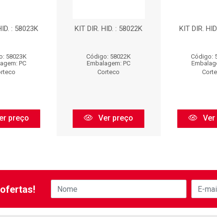
HID. : 58023K
KIT DIR. HID. : 58022K
KIT DIR. HID
o: 58023K
Código: 58022K
Código: 
agem: PC
Embalagem: PC
Embalag
rteco
Corteco
Cort
er preço
Ver preço
Ver
ofertas!