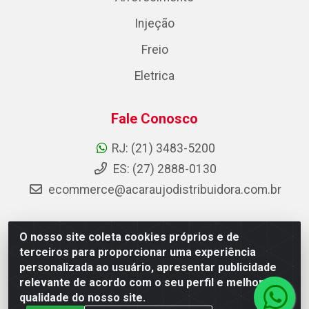
Injeção
Freio
Eletrica
Fale Conosco
RJ: (21) 3483-5200
ES: (27) 2888-0130
ecommerce@acaraujodistribuidora.com.br
O nosso site coleta cookies próprios e de
AC Araujo Distribuidora - Rua Carneiro de Campos, 42 -
terceiros para proporcionar uma experiência
São Cristóvão, Rio de Janeiro/RJ - CEP 20.920-410 -
personalizada ao usuário, apresentar publicidade
CNPJ 08.744.753/0003-85
relevante de acordo com o seu perfil e melhorar a
qualidade do nosso site.