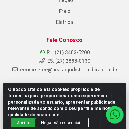
Injeção
Freio
Eletrica
Fale Conosco
RJ: (21) 3483-5200
ES: (27) 2888-0130
ecommerce@acaraujodistribuidora.com.br
O nosso site coleta cookies próprios e de
AC Araujo Distribuidora - Rua Carneiro de Campos, 42 -
terceiros para proporcionar uma experiência
São Cristóvão, Rio de Janeiro/RJ - CEP 20.920-410 -
personalizada ao usuário, apresentar publicidade
CNPJ 08.744.753/0003-85
relevante de acordo com o seu perfil e melhorar a
qualidade do nosso site.
Aceito
Negar não essenciais