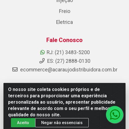
Injeção
Freio
Eletrica
Fale Conosco
RJ: (21) 3483-5200
ES: (27) 2888-0130
ecommerce@acaraujodistribuidora.com.br
O nosso site coleta cookies próprios e de
AC Araujo Distribuidora - Rua Carneiro de Campos, 42 -
terceiros para proporcionar uma experiência
São Cristóvão, Rio de Janeiro/RJ - CEP 20.920-410 -
personalizada ao usuário, apresentar publicidade
CNPJ 08.744.753/0003-85
relevante de acordo com o seu perfil e melhorar a
qualidade do nosso site.
Aceito
Negar não essenciais