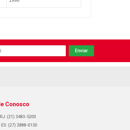
1998
le Conosco
RJ: (21) 3483-5200
ES: (27) 2888-0130