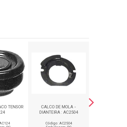
ACO TENSOR
CALCO DE MOLA -
COXIM DIANTE
124
DIANTEIRA : AC2504
ESCAPAMENTO 
 AC124
Código: AC2504
Código: AC