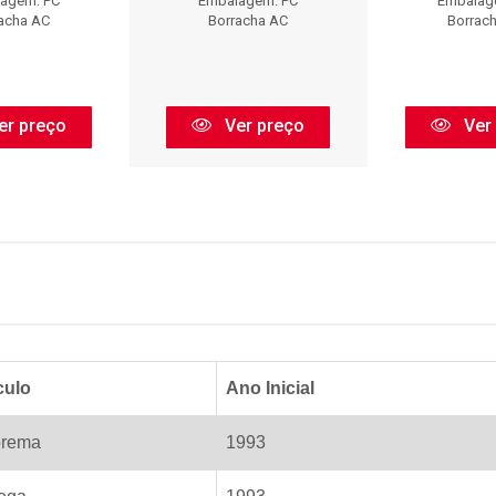
agem: PC
Embalagem: PC
Embalag
acha AC
Borracha AC
Borrac
er preço
Ver preço
Ver
culo
Ano Inicial
rema
1993