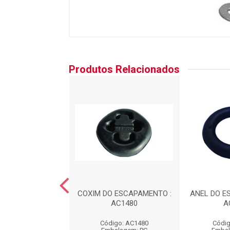
Produtos Relacionados
 DA SUSPENS?O -
COXIM DO ESCAPAMENTO :
ANEL DO E
TEIRA : AC440
AC1480
A
digo: AC440
Código: AC1480
Códig