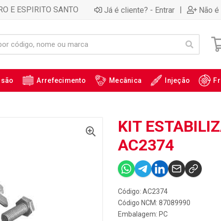
RO E ESPIRITO SANTO
|
Já é cliente? - Entrar
Não é 
ssão
Arrefecimento
Mecânica
Injeção
Fr
KIT ESTABILI
AC2374
Código: AC2374
Código NCM: 87089990
Embalagem: PC