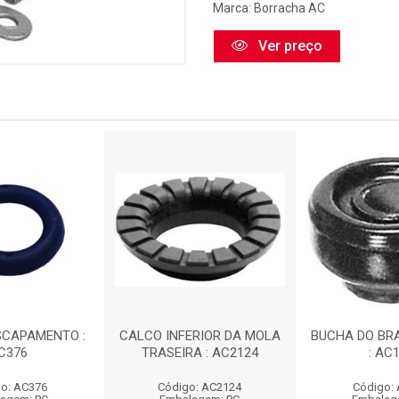
Marca:
Borracha AC
Ver preço
SCAPAMENTO :
CALCO INFERIOR DA MOLA
BUCHA DO BR
C376
TRASEIRA : AC2124
: AC
o: AC376
Código: AC2124
Código: