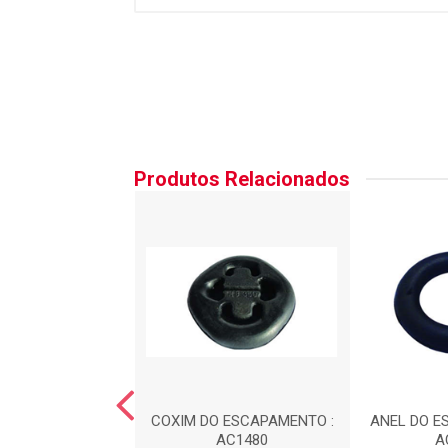
Produtos Relacionados
 DA CAIXA DE
COXIM DO ESCAPAMENTO :
ANEL DO E
C?O : AC1100
AC1480
A