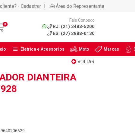
|
cliente? - Cadastrar
Área do Representante
Fale Conosco
0
RJ: (21) 3483-5200
ES: (27) 2888-0130
eio
Eletrica e Acessorios
Moto
Marcas
VOLTAR
ZADOR DIANTEIRA
7928
899640206629