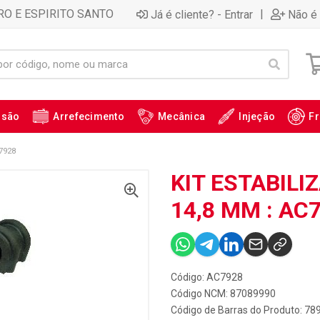
RO E ESPIRITO SANTO
|
Já é cliente? - Entrar
Não é 
ssão
Arrefecimento
Mecânica
Injeção
Fr
7928
KIT ESTABILI
14,8 MM : AC
Código: AC7928
Código NCM: 87089990
Código de Barras do Produto: 7