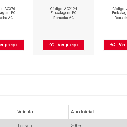
o: AC376
Código: AC2124
Código:
agem: PC
Embalagem: PC
Embalag
acha AC
Borracha AC
Borrac
er preço
Ver preço
Ver
Veiculo
Ano Inicial
Tucson
2005