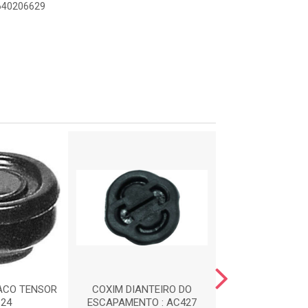
9640206629
ACO TENSOR
COXIM DIANTEIRO DO
CALCO DE M
124
ESCAPAMENTO : AC427
DIANTEIRA : 