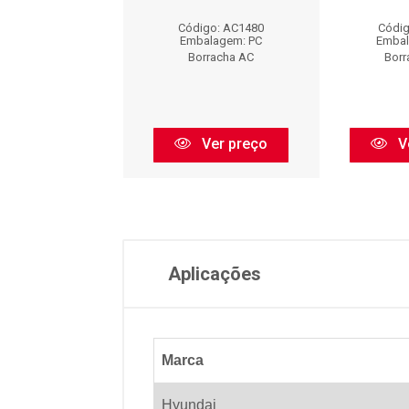
digo: AC1100
Código: AC1480
Códig
balagem: PC
Embalagem: PC
Embal
orracha AC
Borracha AC
Borr
Ver preço
Ver preço
V
Aplicações
Marca
Hyundai