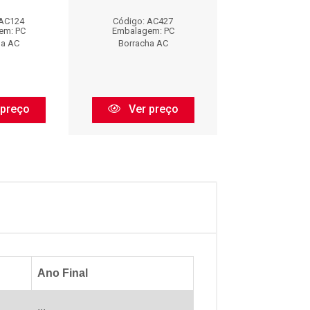
 AC124
Código: AC427
Código: AC
em: PC
Embalagem: PC
Embalagem:
ha AC
Borracha AC
Borracha 
 preço
Ver preço
Ver pr
Ano Final
...