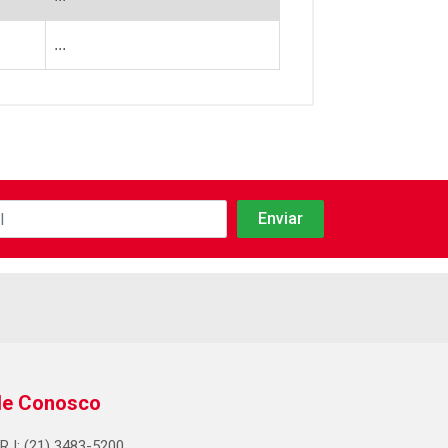
...
le Conosco
RJ: (21) 3483-5200