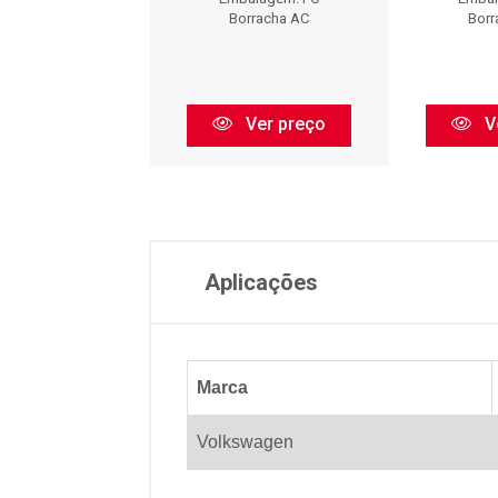
orracha AC
Borracha AC
Borr
Ver preço
Ver preço
V
Aplicações
Marca
Volkswagen