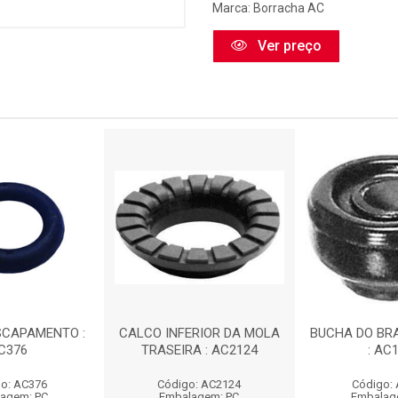
Marca:
Borracha AC
Ver preço
SCAPAMENTO :
CALCO INFERIOR DA MOLA
BUCHA DO BR
C376
TRASEIRA : AC2124
: AC
o: AC376
Código: AC2124
Código:
agem: PC
Embalagem: PC
Embalag