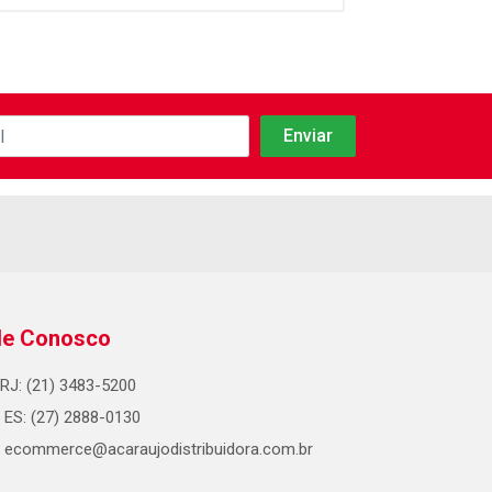
le Conosco
RJ: (21) 3483-5200
ES: (27) 2888-0130
ecommerce@acaraujodistribuidora.com.br