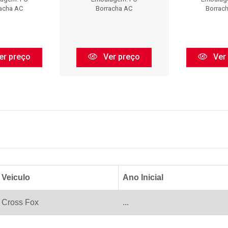
acha AC
Borracha AC
Borrac
er preço
Ver preço
Ver
Veiculo
Ano Inicial
Cross Fox
...