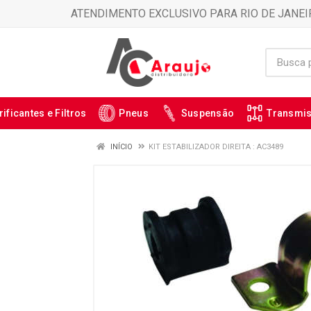
ATENDIMENTO EXCLUSIVO PARA RIO DE JANEI
rificantes e Filtros
Pneus
Suspensão
Transmi
INÍCIO
KIT ESTABILIZADOR DIREITA : AC3489