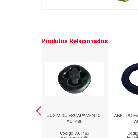
Produtos Relacionados
 DA CAIXA DE
COXIM DO ESCAPAMENTO :
ANEL DO E
C?O : AC1100
AC1480
A
digo: AC1100
Código: AC1480
Códig
balagem: PC
Embalagem: PC
Embal