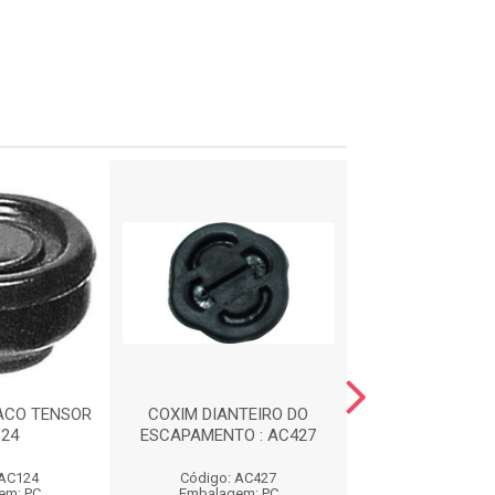
ACO TENSOR
COXIM DIANTEIRO DO
CALCO DE M
124
ESCAPAMENTO : AC427
DIANTEIRA : 
 AC124
Código: AC427
Código: AC
em: PC
Embalagem: PC
Embalagem: