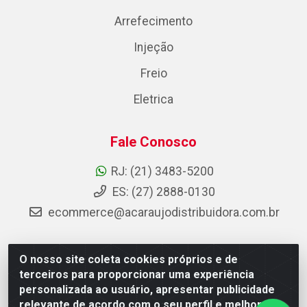
Arrefecimento
Injeção
Freio
Eletrica
Fale Conosco
RJ: (21) 3483-5200
ES: (27) 2888-0130
ecommerce@acaraujodistribuidora.com.br
O nosso site coleta cookies próprios e de
AC Araujo Distribuidora - Rua Carneiro de Campos, 42 -
terceiros para proporcionar uma experiência
São Cristóvão, Rio de Janeiro/RJ - CEP 20.920-410 -
personalizada ao usuário, apresentar publicidade
CNPJ 08.744.753/0003-85
relevante de acordo com o seu perfil e melhorar a