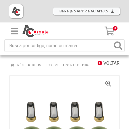
Baixe já o APP da AC Araujo
0
VOLTAR
INÍCIO
KIT INT. BICO - MULTI POINT : DS1204