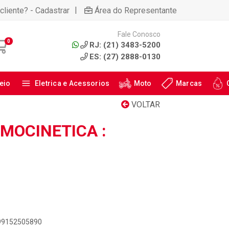
|
cliente? - Cadastrar
Área do Representante
Fale Conosco
0
RJ: (21) 3483-5200
ES: (27) 2888-0130
eio
Eletrica e Acessorios
Moto
Marcas
VOLTAR
MOCINETICA :
899152505890