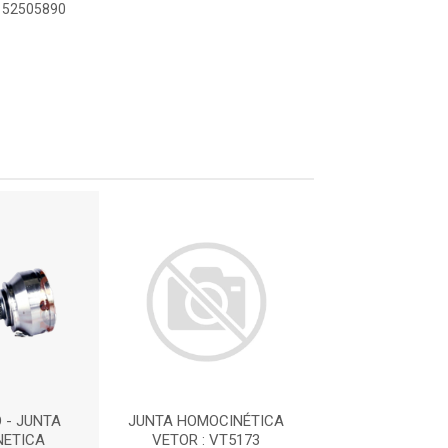
9152505890
 - JUNTA
JUNTA HOMOCINÉTICA
IMPORTADO -
NETICA
VETOR : VT5173
HOMOCINE