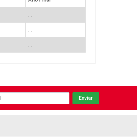
...
...
...