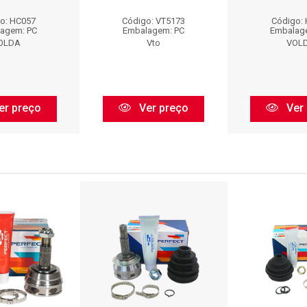
o: HC057
Código: VT5173
Código:
agem: PC
Embalagem: PC
Embalag
OLDA
Vto
VOL
er preço
Ver preço
Ver 