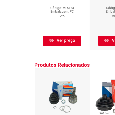
digo: HC057
Código: VT5173
Códig
balagem: PC
Embalagem: PC
Embal
VOLDA
Vto
V
Ver preço
Ver preço
V
Produtos Relacionados