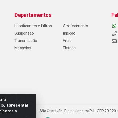
Departamentos
Fa
Lubrificantes e Filtros
Arrefecimento
Suspensão
Injeção
Transmissão
Freio
Mecânica
Eletrica
para
io, apresentar
elhorar a
Carneiro de Campos, 42 - São Cristóvão, Rio de Janeiro/RJ - CEP 20.92