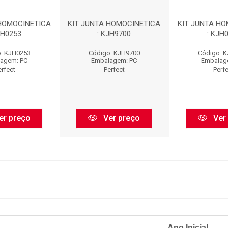
 HOMOCINETICA
KIT JUNTA HOMOCINETICA
KIT JUNTA HO
JH0253
: KJH9700
: KJH
: KJH0253
Código: KJH9700
Código: 
agem: PC
Embalagem: PC
Embalag
erfect
Perfect
Perf
er preço
Ver preço
Ver
Ano Inicial