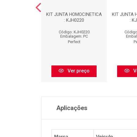
TA HOMOCINETICA
KIT JUNTA HOMOCINETICA
KIT JUNTA
: KJH0123
: KJH0220
: K
igo: KJH0123
Código: KJH0220
Código
balagem: PC
Embalagem: PC
Embal
Perfect
Perfect
P
Ver preço
Ver preço
V
Aplicações
Marca
Veiculo