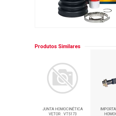
Produtos Similares
TADO - JUNTA
JUNTA HOMOCINÉTICA
IMPORTA
OCINETICA
VETOR : VT5173
HOMOC