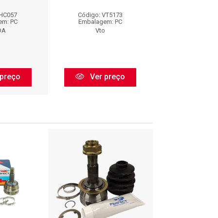
 HC057
Código: VT5173
Código: HC
em: PC
Embalagem: PC
Embalagem:
DA
Vto
VOLDA
preço
Ver preço
Ver pr