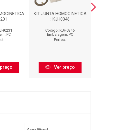
MOCINETICA
KIT JUNTA HOMOCINETICA
KIT JUNTA HOMO
0231
: KJH0346
: KJH024
KJH0231
Código: KJH0346
Código: KJH
em: PC
Embalagem: PC
Embalagem:
ect
Perfect
Perfect
 preço
Ver preço
Ver pr
Ano Final