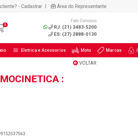
|
cliente? - Cadastrar
Área do Representante
Fale Conosco
0
RJ: (21) 3483-5200
ES: (27) 2888-0130
eio
Eletrica e Acessorios
Moto
Marcas
VOLTAR
MOCINETICA :
899152537563