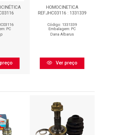
CINÉTICA
HOMOCINETICA
JUNTA HOMOCI
HC03116
REF.JHC03116 : 1331339
FIXA : JHC0
HC03116
Código: 1331339
Código: JHC
em: PC
Embalagem: PC
Embalagem:
ap
Dana Albarus
Cofap
preço
Ver preço
Ver pr