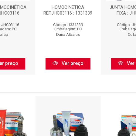
OMOCINÉTICA
HOMOCINETICA
JUNTA HOMO
 JHC03116
REF.JHC03116 : 1331339
FIXA : J
: JHC03116
Código: 1331339
Código: J
agem: PC
Embalagem: PC
Embalag
ofap
Dana Albarus
Cof
er preço
Ver preço
Ver 