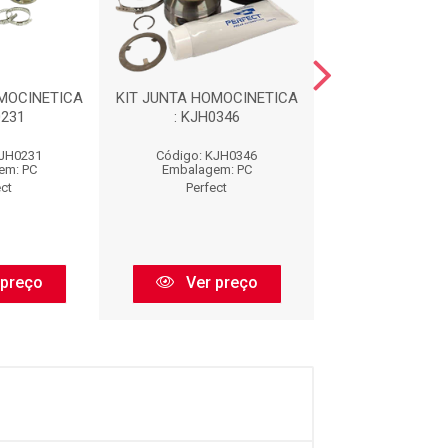
MOCINETICA
KIT JUNTA HOMOCINETICA
KIT JUNTA HOMO
0231
: KJH0346
: KJH024
KJH0231
Código: KJH0346
Código: KJH
em: PC
Embalagem: PC
Embalagem:
ect
Perfect
Perfect
 preço
Ver preço
Ver pr