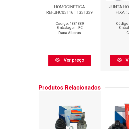
 HOMOCINÉTICA
HOMOCINETICA
JUNTA H
A : JHC03116
REF.JHC03116 : 1331339
FIXA :
go: JHC03116
Código: 1331339
Código
balagem: PC
Embalagem: PC
Embal
Cofap
Dana Albarus
C
Ver preço
Ver preço
V
Produtos Relacionados