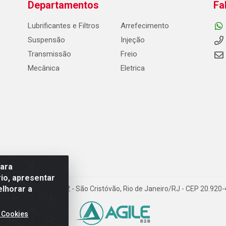
Departamentos
Fa
Lubrificantes e Filtros
Arrefecimento
Suspensão
Injeção
Transmissão
Freio
Mecânica
Eletrica
para
io, apresentar
elhorar a
Carneiro de Campos, 42 - São Cristóvão, Rio de Janeiro/RJ - CEP 20.92
 Cookies