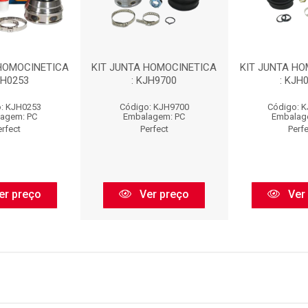
 HOMOCINETICA
KIT JUNTA HOMOCINETICA
KIT JUNTA HO
JH0253
: KJH9700
: KJH
: KJH0253
Código: KJH9700
Código: 
agem: PC
Embalagem: PC
Embalag
erfect
Perfect
Perf
er preço
Ver preço
Ver