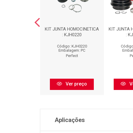
TA HOMOCINETICA
KIT JUNTA HOMOCINETICA
KIT JUNTA
: KJH0123
: KJH0220
: K
igo: KJH0123
Código: KJH0220
Código
balagem: PC
Embalagem: PC
Embal
Perfect
Perfect
P
Ver preço
Ver preço
V
Aplicações