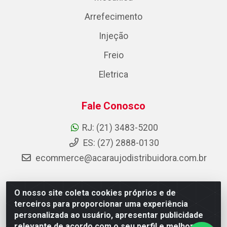
Arrefecimento
Injeção
Freio
Eletrica
Fale Conosco
RJ: (21) 3483-5200
ES: (27) 2888-0130
ecommerce@acaraujodistribuidora.com.br
O nosso site coleta cookies próprios e de
AC Araujo Distribuidora - Rua Carneiro de Campos, 42 -
terceiros para proporcionar uma experiência
São Cristóvão, Rio de Janeiro/RJ - CEP 20.920-410 -
personalizada ao usuário, apresentar publicidade
CNPJ 08.744.753/0003-85
relevante de acordo com o seu perfil e melhorar a