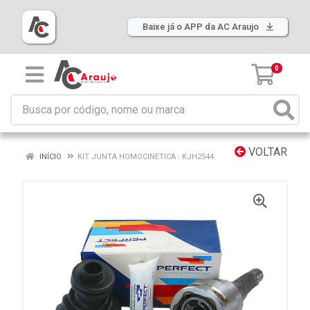
Baixe já o APP da AC Araujo
0
VOLTAR
INÍCIO
KIT JUNTA HOMOCINETICA : KJH2544