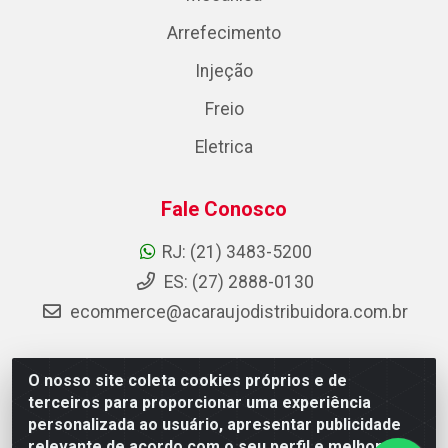
Arrefecimento
Injeção
Freio
Eletrica
Fale Conosco
RJ: (21) 3483-5200
ES: (27) 2888-0130
ecommerce@acaraujodistribuidora.com.br
O nosso site coleta cookies próprios e de
AC Araujo Distribuidora - Rua Carneiro de Campos, 42 -
terceiros para proporcionar uma experiência
São Cristóvão, Rio de Janeiro/RJ - CEP 20.920-410 -
personalizada ao usuário, apresentar publicidade
CNPJ 08.744.753/0003-85
relevante de acordo com o seu perfil e melhorar a