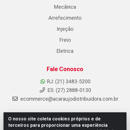
Mecânica
Arrefecimento
Injeção
Freio
Eletrica
Fale Conosco
RJ: (21) 3483-5200
ES: (27) 2888-0130
ecommerce@acaraujodistribuidora.com.br
O nosso site coleta cookies próprios e de
AC Araujo Distribuidora - Rua Carneiro de Campos, 42 -
terceiros para proporcionar uma experiência
São Cristóvão, Rio de Janeiro/RJ - CEP 20.920-410 -