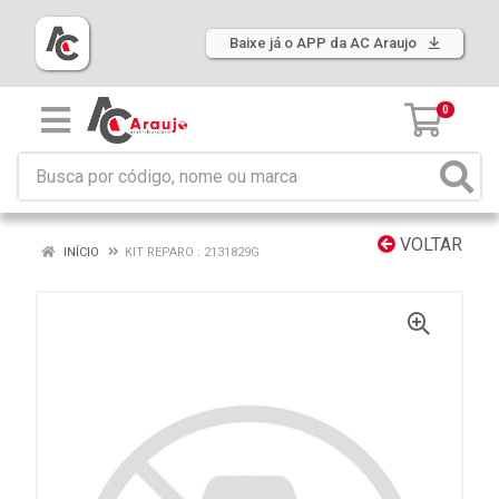
Baixe já o APP da AC Araujo
0
VOLTAR
INÍCIO
KIT REPARO : 2131829G