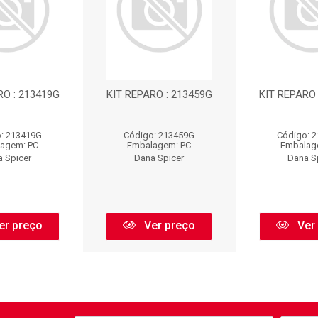
RO : 213419G
KIT REPARO : 213459G
KIT REPARO 
: 213419G
Código: 213459G
Código: 
agem: PC
Embalagem: PC
Embalag
 Spicer
Dana Spicer
Dana S
er preço
Ver preço
Ver