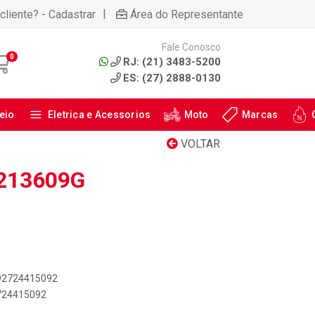
|
cliente? - Cadastrar
Área do Representante
Fale Conosco
0
RJ: (21) 3483-5200
ES: (27) 2888-0130
eio
Eletrica e Acessorios
Moto
Marcas
VOLTAR
 213609G
892724415092
2724415092