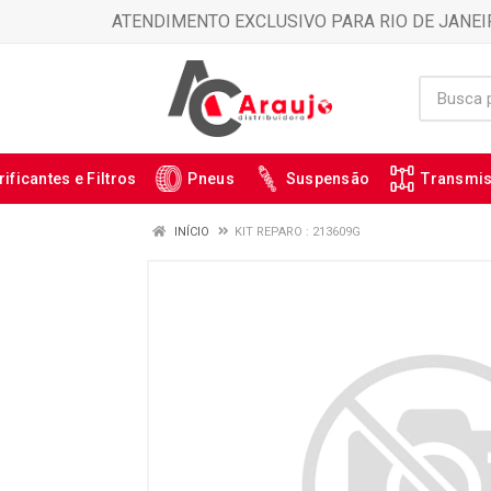
ATENDIMENTO EXCLUSIVO PARA RIO DE JANEI
rificantes e Filtros
Pneus
Suspensão
Transmi
INÍCIO
KIT REPARO : 213609G