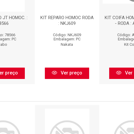
O JT HOMOC. :
KIT REPARO HOMOC RODA
KIT COIFA HO
8566
: NKJ609
- RODA :
o: 78566
Código: NKJ609
Código: 
agem: PC
Embalagem: PC
Embalag
Sabo
Nakata
Kit Co
er preço
Ver preço
Ver 