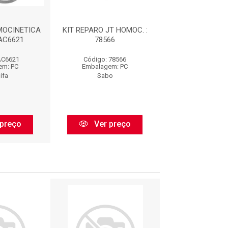
MOCINETICA
KIT REPARO JT HOMOC. :
KIT REPARO HO
 AC6621
78566
: NKJ60
AC6621
Código: 78566
Código: NK
em: PC
Embalagem: PC
Embalagem:
ifa
Sabo
Nakata
preço
Ver preço
Ver pr