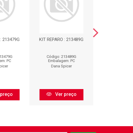
: 213479G
KIT REPARO : 213489G
KIT REPARO : 
213479G
Código: 213489G
Código: 213
em: PC
Embalagem: PC
Embalagem:
picer
Dana Spicer
Dana Spic
 preço
Ver preço
Ver pr