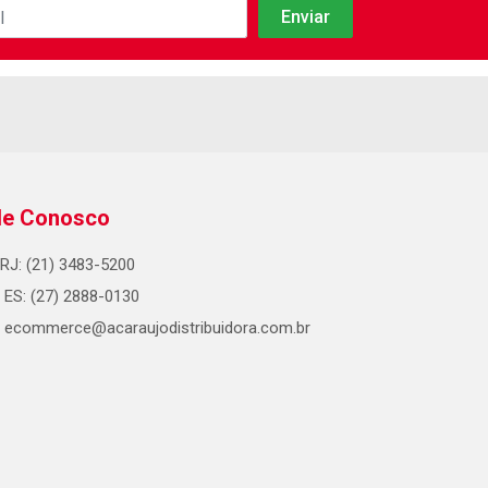
le Conosco
RJ: (21) 3483-5200
ES: (27) 2888-0130
ecommerce@acaraujodistribuidora.com.br