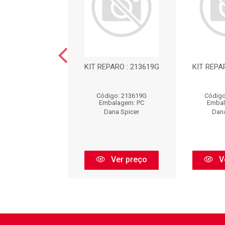
PARO : 213339G
KIT REPARO : 213619G
KIT REPA
igo: 213339G
Código: 213619G
Código
balagem: PC
Embalagem: PC
Embal
ana Spicer
Dana Spicer
Dana
Ver preço
Ver preço
V