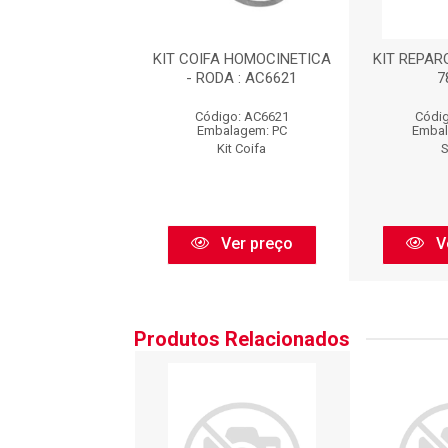
ARO HOMOC RODA
KIT COIFA HOMOCINETICA
KIT REPAR
: NKJ609
- RODA : AC6621
7
igo: NKJ609
Código: AC6621
Códig
balagem: PC
Embalagem: PC
Embal
Nakata
Kit Coifa
Ver preço
Ver preço
V
Produtos Relacionados