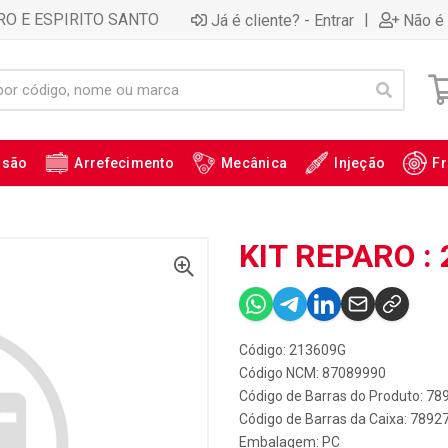
RO E ESPIRITO SANTO
|
Já é cliente? - Entrar
Não é 
ssão
Arrefecimento
Mecânica
Injeção
Fr
KIT REPARO :
Código: 213609G
Código NCM: 87089990
Código de Barras do Produto: 7
Código de Barras da Caixa: 789
Embalagem: PC