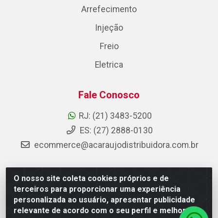
Arrefecimento
Injeção
Freio
Eletrica
Fale Conosco
RJ: (21) 3483-5200
ES: (27) 2888-0130
ecommerce@acaraujodistribuidora.com.br
O nosso site coleta cookies próprios e de
AC Araujo Distribuidora - Rua Carneiro de Campos, 42 -
terceiros para proporcionar uma experiência
São Cristóvão, Rio de Janeiro/RJ - CEP 20.920-410 -
personalizada ao usuário, apresentar publicidade
CNPJ 08.744.753/0003-85
relevante de acordo com o seu perfil e melhorar a